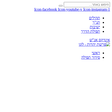
Icon-facebook
Icon-youtube-v
Icon-instagram-1
תהילים
תנ"ך
ישיבות
תפילת הדרך
אינדקס אנ"ש
ראשי
סידור תפילה