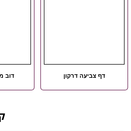
דף צביעה דרקון
דוב מ
קט