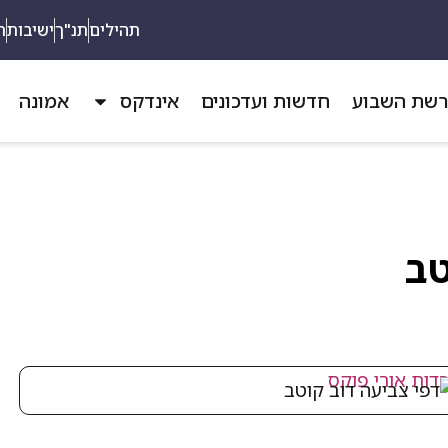
תהילים
תנ"ך
ישיבות
ת
שת השבוע
חדשות ועדכונים
אינדקס
אמונה
טב