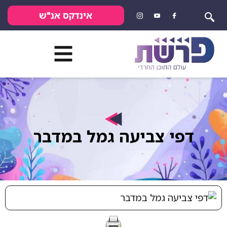
אינדקס אנ"ש
דפי צביעה גמל במדבר