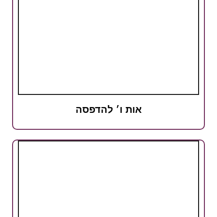
אות ו׳ להדפסה