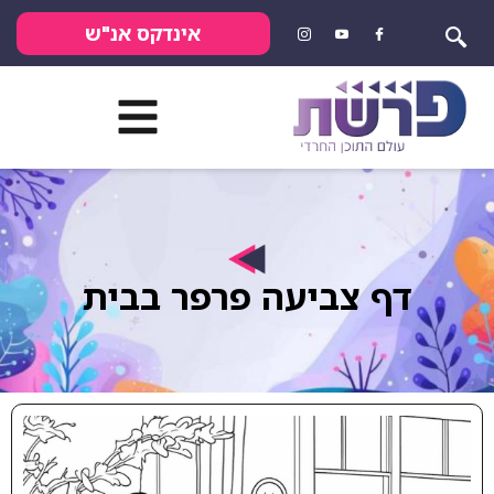
אינדקס אנ"ש
דף צביעה פרפר בבית