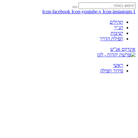
Icon-facebook
Icon-youtube-v
Icon-instagram-1
תהילים
תנ"ך
ישיבות
תפילת הדרך
אינדקס אנ"ש
ראשי
סידור תפילה