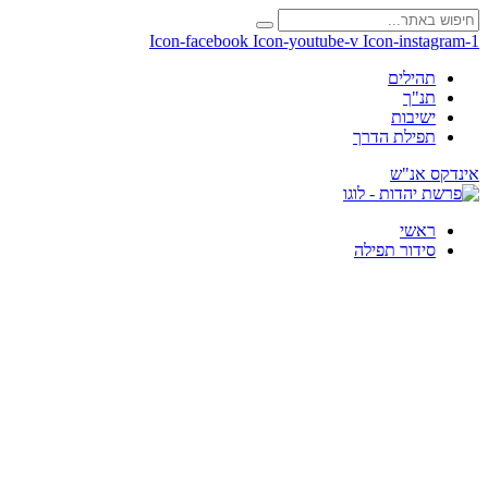
Icon-facebook
Icon-youtube-v
Icon-instagram-1
תהילים
תנ"ך
ישיבות
תפילת הדרך
אינדקס אנ"ש
ראשי
סידור תפילה