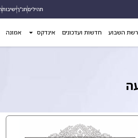
תהילים
תנ"ך
ישיבות
ת
שת השבוע
חדשות ועדכונים
אינדקס
אמונה
עה