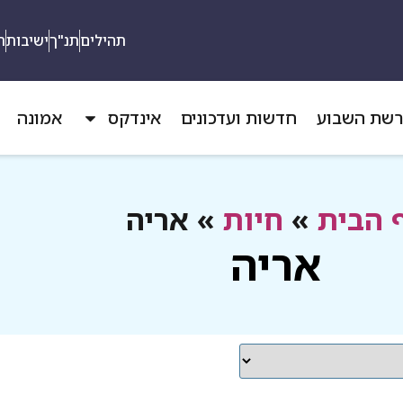
תהילים
תנ"ך
ישיבות
ת
שת השבוע
חדשות ועדכונים
אינדקס
אמונה
 הבית
»
חיות
»
אריה
אריה