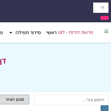
ראשי
סידור תפילה
פר
דף