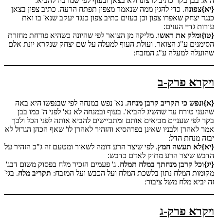
הוא: בבן בקר כתיב לרצונו ולא בצאן ובעוף לפי שמרבה להביא:
{יא}
צפונה
. כדי להגין ממה שנאמר מצפון תפתח הרעה. כתיב צפון בצאן
כנגד יצחק שאפרו צפון וכן בעזים כתיב צפון כנגד יעקב שנא' בו ואת
עורות גדיי העזים:
{טו}
ומלק את ראשו
. מליקה מן הצואר לפי שהיונה כשהיא פודחת מחזרת
הסימנים ע"ג הצואר. ועולת העוף למעלה על שם יצחק שנקרא יונת אלם
שהועלה למעלה ע"ג המזבח:
ויקרא פרק-ב
{א}ונפש כי תקריב קרבן מנחה
. נא' נפש במנחה לפי שבנפשו היא באה
שהעני טורח עד שהשיג להביא'. בעוף ובמנחה לא נא' לפני ה' כמו בבן
בקר לפי שעניים מביאים אותם ומתביישים להביא אותה לפני הכל ולכך
אמר לאהרן ולבניו שאינן בפרהסיא והזהיר לאהרן לו' שאף הכהן הגדול לא
יבזה מנחת הדל:
{יא}לא תעשה חמץ
. לפי שיצר הרע דומה לשאור ומטעם זה ג"כ הזהיר על
הדבש שיצר הרע מתוק לאדם כדבש:
{יג}וכל קרבן מנחתך במלח תמלח
. ג' פעמים הזכיר מלח בפסוק משום דבג'
מקומות המלח נתון בלשכת המלח ועל הכבש ועל המזבח:
תקריב מלח
. בגי'
זה יביא מלח משל ציבור:
ויקרא פרק-ג