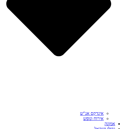
אינדקס אנ"ש
אירוח ונופש
אמונה
גדולי ישראל