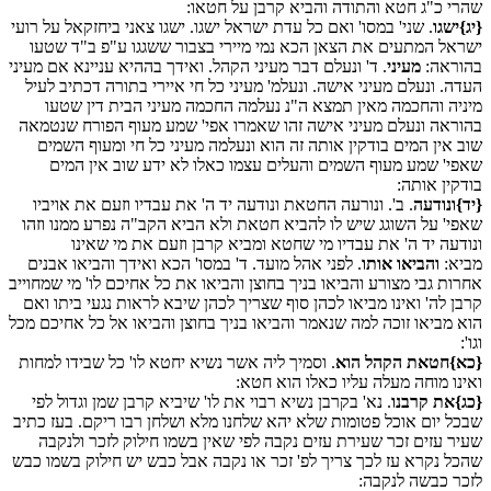
שהרי כ"ג חטא והתודה והביא קרבן על חטאו:
{יג}ישגו
. שני' במסו' ואם כל עדת ישראל ישגו. ישגו צאני ביחזקאל על רועי
ישראל המתעים את הצאן הכא נמי מיירי בצבור ששגגו ע"פ ב"ד שטעו
בהוראה:
מעיני
. ד' ונעלם דבר מעיני הקהל. ואידך בההיא עניינא אם מעיני
העדה. ונעלם מעיני אישה. ונעלמ' מעיני כל חי איירי בתורה דכתיב לעיל
מיניה והחכמה מאין תמצא ה"נ נעלמה החכמה מעיני הבית דין שטעו
בהוראה ונעלם מעיני אישה זהו שאמרו אפי' שמע מעוף הפורח שנטמאה
שוב אין המים בודקין אותה זה הוא ונעלמה מעיני כל חי ומעוף השמים
שאפי' שמע מעוף השמים והעלים עצמו כאלו לא ידע שוב אין המים
בודקין אותה:
{יד}ונודעה
. ב'. ונורעה החטאת ונודעה יד ה' את עבדיו וזעם את אויביו
שאפי' על השוגג שיש לו להביא חטאת ולא הביא הקב"ה נפרע ממנו וזהו
ונודעה יד ה' את עבדיו מי שחטא ומביא קרבן וזעם את מי שאינו
מביא:
והביאו אותו
. לפני אהל מועד. ד' במסו' הכא ואידך והביאו אבנים
אחרות גבי מצורע והביאו בניך בחוצן והביאו את כל אחיכם לו' מי שמחוייב
קרבן לה' ואינו מביאו לכהן סוף שצריך לכהן שיבא לראות נגעי ביתו ואם
הוא מביאו זוכה למה שנאמר והביאו בניך בחוצן והביאו אל כל אחיכם מכל
וגו':
{כא}חטאת הקהל הוא
. וסמיך ליה אשר נשיא יחטא לו' כל שבידו למחות
ואינו מוחה מעלה עליו כאלו הוא חטא:
{כג}את קרבנו
. נא' בקרבן נשיא רבוי את לו' שיביא קרבן שמן וגדול לפי
שבכל יום אוכל פטומות שלא יהא שלחנו מלא ושלחן רבו ריקם. בעז כתיב
שעיר עזים זכר שעירת עזים נקבה לפי שאין בשמו חילוק לזכר ולנקבה
שהכל נקרא עז לכך צריך לפ' זכר או נקבה אבל כבש יש חילוק בשמו כבש
לזכר כבשה לנקבה: