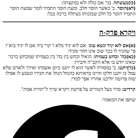
{כז}בעשתה
. בגי' אם כולה ולא במקצתה:
{לא}הוסר
. ב' כאשר הוסר חלב. ומעת הוסר התמיד לומר שמעת הוסר
התמיד הוסר כל חלב שבזכותו נשתלח ברכה בכל:
ויקרא פרק-ה
{א}אם לוא יגיד ונשא עונו
. אם לוא יגיד מלא ו' קרי ביה אם לו יגיד בוא"ו
פי' שהגיד לו כבר שוב אינו חוזר ומגיד:
{כא}בה' וכחש בעמיתו
. הואיל וכחש בין בה' בין בעמיתו שמכחש בדבר
שאינו יודע בו אלא הקב"ה וחבירו:
{כד}יתננו
. ב' במסורה לאשר הוא לו יתננו ביום אשמתו ואידך ולאדם שלא
עמל בו יתננו חלקו והיינו כדאיתא בהגוזל הגוזל את חבירו ונשבע לו אפילו
שוה פרוטה יוליכנו אחריו אפי' למדי:
קרדיט:
סדר בעל הטורים על פרשת ויקרא שייך ל"תורת אמת".
שתפו את המאמר: