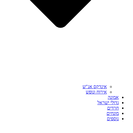
אינדקס אנ"ש
אירוח ונופש
אמונה
גדולי ישראל
חרדים
מונחים
נוספים