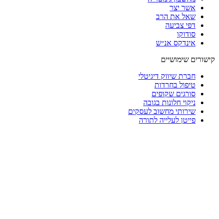
אשר יצר
שאל את הרב
דפי צביעה
סודוקו
אינדקס אנ״ש
קישורים שימושיים
חברת שיווק דיגיטלי
טיפול בחרדות
סורגים שקופים
ניקוי חלונות בגובה
שירותי מחשוב לעסקים
פייטן לעלייה לתורה
הישארו מעודכנים
הצטרפו אל רשימת התפוצה שלנו ותקבלו עדכונים בכל מה שחדש
מייל
הצטרפות
© כל הזכויות שמורות לאתר פרשת יהדות
לע"נ דוד ראש בן אסתר
לע"נ איתמר נסימוב בן מרגלית