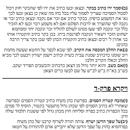
{ב}וסמך ידו כתיב בבקר
. ובצאן ובעז כתיב את ידו לפי שהבקר חזק ויכול
לסבול הסמיכה שצריך לסמוך עליו בכל כחו מה שאין כן בצאן ובעז לכך
נא' את דמשמע ברפיון. בבקר כתיב אם זכר אם נקבה ובצאן כתיב זכר או
נקבה לפי שהוצרך או לרבות הפלגס ואם לא משמע רבוי ובעז לא הזכיר
כלל זכר ונקבה לפי שעז מנהגו לעולם להוליד זכר ונקבה יחד ומסתמא
ישחוט הזכר וישאיר הנקבה לפרנסת ביתו. בבן בקר כתיב והקטירו אותו
בני אהרן ל' רבים ובצאן כתיב והקטירו הכהן לפי שבן בקר צריך הרבה
כהנים:
{ג}את החלב המכסה את הקרב
. לפי שבא לכפר על החטא שעשה מחמת
רוב שומנו כדכתיב שמנת עבית כשית וכתיב וישמן ישורון ויבעט לכך מביא
החלב וכאלו הקריב חלבו:
{ז}אם כשב
. והוא יותר גדול מן הצאן כדכתיב והכשבים הפריד יעקב.
כש"ב בא"ת ב"ש לב"ש על שם לבשו כרים הצאן:
ויקרא פרק-ד
{ז}מזבח קטרת הסמים
. בפרשת כהן משיח כתיב קטרת הסמים ובפרשה
שאחרי' לא כתיב הסמים לפי שכהן גדול מתעשר בקטור, הוסיף לו' סמים.
בכל הכפרות כתיב כפרה וסליחה חוץ מכהן גדול לפי ששגגת תלמוד עולה
זדון:
{יב}על שפך הדשן ישרף
. צותה תורה לשרוף קרבנו של כהן משיח
בפרהסיא בחוץ על שפך הדשן שלא יתבייש אדם להתודות על חטאו