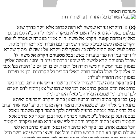
מערכת האתר
{א}
א' דויקרא זעירא שמשה לא רצה לכתוב אלא ויקר כדרך שנא'
בבלעם כאלו לא נראה לו השם אלא במקרה ואמר לו הקב"ה לכתוב גם
באל"ף וכתבה קטנה. ויקרא אל משה. ר"ת אמ"ו בעטרה שעטרה לו אמו.
הקדים משה לשם כביכול כאחד שמדבד עם חבירו ומקדימו דרך מוסר.
כתיב לעיל ואש תהיה לילה בו. וסמיך ליה ויקרא אל משה לו' מתוך שקרא
לו ודבר עמו היו פניו בוערות כאש:
בכל מסעיהם ויקרא אל משה
. לו'
שבכל מסעיהם קרא למשה לו' שיסעו כדכתיב ע"פ ה' יסעו. חמשה אלפין
בפסוק כנגד חמשה חומשי תורה וט' תיבות יש בו וכן יש ט' תיבות בפ' אנכי
ה' אלהיך לו' שכל הלומד תורה כאילו הקריב כל הקרבנות. וכן ט' תיבות
בפסוק זאת התורה לעולה:
{ה}
בן בקר
. עולה שנ"ד שצריך להיות בן שנה:
וזרקו את הדם
. בבן הבקר
כתיב את הדם ובצאן כתיב את דמו לפי שדמו של צאן דומה לדם האדם
לכך כתיב דמו שמעלה עליו הכ' כאלו הקריב דמו:
{ט}
בבן בקר כתיב וקרבו וכרעיו ובצאן כתיב והקרב והכרעים ואיתא
בתנא דבי אליהו לפי שכשמהלכת בהמה דקה מגבהת כרעי' כמו שתי וערב
אבל בהמה גסה מגבהת כרעיה לצדדיה ולכך בהמה דקה משתנה מאכל'
בבטנה ועל כן צואת' ג"כ משונה מבהמה גסה: בבן הבקר לא כתיב אלא
והקטיר ובצאן כתיב והקריב והקטיר לפי שצאן הוא מועט ומקריב ומקטיר
הכל בפעם אחת. בבן בקר לא כתיב הוא ובצאן והעוף כתיב הוא לפי
שעולת העוף בא תחת הכבש בדלות יכול אם עשאו ככבש יהא כשר ת"ל