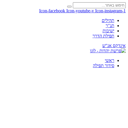
Icon-facebook
Icon-youtube-v
Icon-instagram-1
תהילים
תנ"ך
ישיבות
תפילת הדרך
אינדקס אנ"ש
ראשי
סידור תפילה