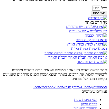
מייל
הצטרפות
מה חדש באתר
אין כשלונות – יש שיעורים
ובואו נדבר קצת זוגיות
דאגה? למה? כמה? ואיך?
אהבת האחר, קבלת האחר והכלת האחר
אתר פרשת יהדות הינו אתר המנגיש נושאים רבים ביהדות ומטרתו
להמשיך ולזכות את הרבים. באתר תמצאו מגוון תכנים מרתקים ומעניינים
בקשת רחבה של נושאים.
Icon-facebook
Icon-instagram-1
Icon-youtube-v
עמודים שימושיים
זמני כניסת שבת
ברכת המזון
מחשבון גימטריה