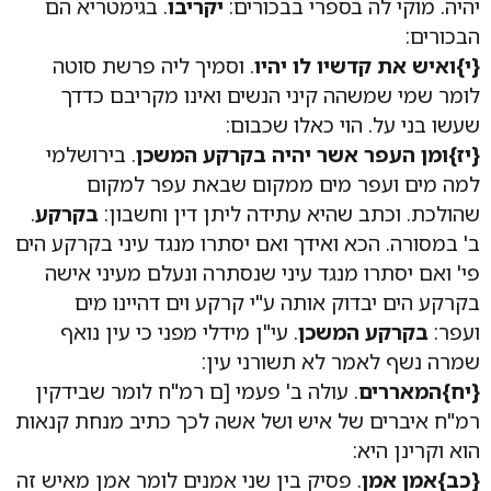
יהיה. מוקי לה בספרי בבכורים:
יקריבו
. בגימטריא הם
הבכורים:
{י}ואיש את קדשיו לו יהיו
. וסמיך ליה פרשת סוטה
לומר שמי שמשהה קיני הנשים ואינו מקריבם כדדך
שעשו בני על. הוי כאלו שכבום:
{יז}ומן העפר אשר יהיה בקרקע המשכן
. בירושלמי
למה מים ועפר מים ממקום שבאת עפר למקום
שהולכת. וכתב שהיא עתידה ליתן דין וחשבון:
בקרקע
.
ב' במסורה. הכא ואידך ואם יסתרו מנגד עיני בקרקע הים
פי' ואם יסתרו מנגד עיני שנסתרה ונעלם מעיני אישה
בקרקע הים יבדוק אותה ע"י קרקע וים דהיינו מים
ועפר:
בקרקע המשכן
. עי"ן מידלי מפני כי עין נואף
שמרה נשף לאמר לא תשורני עין:
{יח}המאררים
. עולה ב' פעמי [ם רמ"ח לומר שבידקין
רמ"ח איברים של איש ושל אשה לכך כתיב מנחת קנאות
הוא וקרינן היא:
{כב}אמן אמן
. פסיק בין שני אמנים לומר אמן מאיש זה