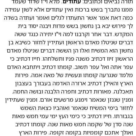
תורה נביאים וכתובים:
עתודים
. מלא וי"ו שדוד שעמד
ממנו נתברך בשש ברכות ואין עתודים אלא לשון עמידה
כמה דאת אמר אשר התעתדו לגלים ואומר ועתדה בשדה
לך פירוש יבא בן נחשון בשש מדות ויבנה יסוד בית
המקדש. דבר אחר וקרבנו למה וי"ו יתירה כנגד ששה
דברים שניטלו מאדם הראשון ועתידין לחזור כשיבא בן
נחשון הוא המשיח ואלו הן הששה דברים שניטלו מאדם
הראשון זיוו דכתיב משנה פניו ותשלחהו. חייו דכתיב כי
עפר אתה ואל עפר תשוב. קומתו דכתיב ויתחבא האדם
מלמד שנגרעה קומתו ונעשית של מאה אמה. פירות
הארץ והאילן דכתיב ארורה האדמה בעבורך בעצבון
תאכלנה. מאורות דכתיב וחפרה הלבנה ובושה החמה.
ומנין שגנזן שנאמר וימנע מרשעים אורם. ומנין שעתידין
לחזור בימי המשיח שנאמר ואוהביו כצאת השמש
בגבורתו. חייו דכתיב כי כימי העץ ימי עמי חמש מאות
שנה סדן של שקמה חמש מאות שנה. קומתו דכתיב
ואולך אתכם קוממיות בקומה זקופה. פירות הארץ