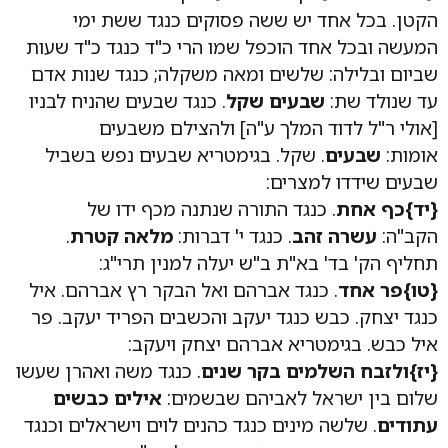
הקטן. בכל אחד יש ששה פסוקים כנגד ששת ימי
המעשה ובכל אחד הוכפל שמו הרי כ"ד כנגד כ"ד שעות
שביום ובלילה: שלשים ומאה משקלה; כנגד שנות אדם
עד שנולד שת:
שבעים שקל
. כנגד שבעים שהניח לבניו
[אולי ר"ל לדוד המלך ע"ה] ולהצילם משבעים
אומות:
שבעים
. שקל. בגימטריא שבעים נפש בשביל
שבעים שידדו למצרים:
{יד}כף אחת
. כנגד התורה שנתנה מכף ידו של
הקב"ה:
עשרה זהב
. כנגד י' דברות:
מלאה קטרת
.
תחליף הק' בד' בא"ת ב"ש יעלה למנין תרי"ג:
{טו}פר אחד
. כנגד אברהם ואל הבקר רץ אברהם. איל
כנגד יצחק. כבש כנגד יעקב והכשבים הפריד יעקב. פר
איל כבש. בגימטריא אברהם יצחק ויעקב:
{יז}ולזבח השלמים בקר שנים
. כנגד משה ואהרן שעשו
שלום בין ישראל לאביהם שבשמים:
אילים כבשים
עתודים
. שלשה מינים כנגד כהנים לוים וישראלים וכנגד