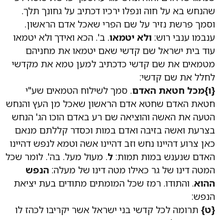
שהנחש בא על חוה ונפלו ירכיו דכתיב על גחונך תלך.
וסמך פרשת נזיר על שם הפרי שאכל אדם הראשון.
ענבמו ענבי רוש:
ולא יטמאו
. ב'. הכא ואידך ולא יטמאו
עוד בית ישראל שם קדשי שאם יטמאו את מחניהם
מטמאים את שם קדשי כדכתיב למען טמא את מקדשי
לחלל את שם קדשי:
{ו}מכל חטאת האדם
. סמך לשילוח הטמאים שע"י
חטאת האדם שחטא אדם הראשון שאכל מן העץ והנחש
הטעה את האשה והוציאה שם רע באדם הוכו הג' הנחש
בצרעת ואשה בזיבה ואדם במות וכסדר קללתם מנאם
כאן צרוע דהיינו נחש וזב דהיינו אשה וטמא לנפש דהיינו
האדם שנענש במות תמות:
ל
. מעול מעל. בה'. לומר שכל
המטה דינו של גר כאילו מטה דינו של מעלה:
הנפש
ההוא
. והתודו. רמז שכל המומתים מתודים בעת יציאת
הנפש:
{ט}
תרומה לכל קדשי בני ישראל אשר יקריבו לכהז לו