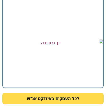
לכל העסקים באינדקס אנ"ש