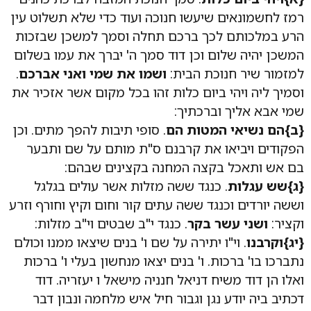
רמז לחשמונאים שיעשו חנוכה ועוד כדי שלא תשלוט עין
הרע במלכותם לכך ברכם תחלה וסמך למשכן שבזכות
המשכן יהיה שלום וכן דוד סמך ה' יברך את עמו בשלום
למזמור שיר חנוכת הבית:
ושמו את שמי ואני אברכם
.
וסמיך ליה ויהי ביום כלות זהו בכל מקום אשר אזכיר את
שמי אבא אליך וברכתיך:
{ב}הם נשיאי המטות הם
. סופי תיבות להפך מתים. וכן
הפקודים ויביאו את קרבנם ס"ת מותם על שם ותבער
בם אש ותאכל בקצה המחנה בקצינים שבהם:
{ג}שש עגלות
. כנגד ששה מזלות אשר עולים בגלגל
וששה יורדים וכנגד ששה עתים קור וחום וקיץ וחורף וזרע
וקציר:
ושני עשר בקר
. כנגד י"ב שבטים וי"ב מזלות:
{יג}וקרבנו
. וי"ו יתירה על שם ו' בנים שיצאו ממנו וכולם
נתברכו בו' ברכות. ו' בנים יצאו מנחשון בעלי ו' ברכות
ואלו הן דוד משיח דניאל חנניה מישאל ו יעזריה. דוד
דכתיב ביה יודע נגן וגבור חיל איש מלחמה ונבון דבר