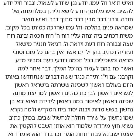
ואיש תואר וה' עמו. יודע נגן שיודע לשאול. וגבור חיל יודע
להשיב. איש מלחמה יודע לישא וליתן במלחמתה של
תורה. ונבון דבר מבין דבר מתוך דבר. ואיש תואר
שמראה פנים בהלכה. וה' עמו שהלכה כמותו בכל מקום.
משיח דכתיב ביה ונחה עליו רוח ה' רוח חכמה ובינה רוח
עצה וגבורה רוח דעת ויראת ה'. דניאל חנניה מישאל
ועזריה דכתיב בהן ילדים אשר אין בהם כל מום וטובי
מראה ומשכילים בכל חכמה ויודעי דעת ומביני מדע
ואשר כח בהם לעמוד בהיכל המלך. דבר אחר למה
וקרבנו עם וי"ו יתירה כנגד ששה דברים שנתחדשו באותו
היום בעולם ראשון לשכינה ששרתה בישראל ראשון
לנשיאים ראשון לברכת כהנים ראשון למחיצת מחנה
שכינה ראשון לאיסור במה ראשון לירידת האש יבא בן
נחשון בשש מדות ויבנה יסוד בית המקדש ולמה נקרא
שמו נחשון על שירד תחלה לנחשול שבים. בכולן כתיב
נשיא חוץ מיהודה שלמוד הוא אותו השבט להקטין את
עצמו ישב נא עבדך תחת הנער וכן בדוד הוא אומר הוא