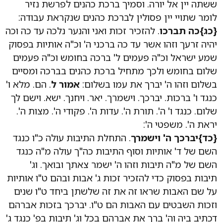
ששתה יין אל יורה. וסמיך ברכת כהנים לפרשת נזיר
לומר שתויי יין פסולין לברכת כהנים שנקראת עבודה:
{כג}כה תברכו
. להזכיר זכות ואני והנער נלכה עד כה וכה
יהיה זרעך וזהו אשר עד כה ברכני ה' וכ"ה אותיות בפסוק
שמע ישראל וכ"ה פעמים ל' ברכה בחומש וכ"ה פעמים
שלום בחומש ולכך מתחיל ברכת כהנים בברכה ומסיים
בשלום וזהו ה' יברך את עמו בשלום:
אמור ל
. הם. מלא ו'
כנגד ו' ברכות. יברכך. וישמרך. יאר. ויחנך. ישא. וישם לך
שלום. כנגד ו' ה'. תורת ה'. עדות ה'. פקודי ה'. מצות ה'.
יראת ה'. משפטי ה':
{כד}יברכך ה' וישמרך
. התחלת התיבות עולה כ"ו כנגד
השם של ד' אותיות וסוף התיבות כה"ך עולה מ"ה כנגד
השם של מ"ה תיבות וזהו ה' ישמר צאתך ובואך. וג'
תיבות בפסוק כדי להזכיר זכות ג' אבות ובהם ט"ו אותיות
על שם האבות שראו זה את זה שלשתן ביחד ט"ו שנים
וזכות השבטים עם האבות הם ט"ו. יברכך בזכות אברהם
דכתיב ביה וה' ברך את אברהם בכל וג' תיבות בפ' כנגד ג'