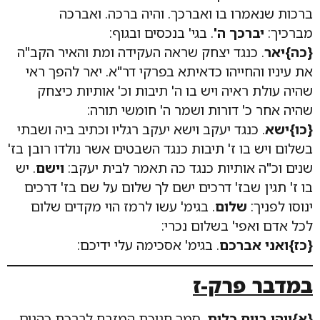
ברכות שנאמרו בו ואברכך. והיה ברכה. ואברכה
מברכיך:
יברכך ה'
. בגי' בנכסים ובגוף:
{כה}יאר
. כנגד יצחק שראה העקידה ומת והאיר הקב"ה
את עיניו והחייהו כדאיתא בפרקי דר"א. יאר להפך ראי
שהיה עולת ראיה ויש בו ה' תיבות וכ' אותיות כיצחק
שהיה אחר כ' דורות ושמר ה' חומשי תורה:
{כו}ישא
. כנגד יעקב וישא יעקב רגליו וכתיב ביה ושבתי
בשלום ויש בו ז' תיבות כנגד השבטים אשר נולדו רובן בז'
שנים וכ"ה אותיות כנגד כה תאמר לבית יעקב:
וישם
. יש
בו ז' תגין שבז' דרכים ישם לך שלום על שם בז' דרכים
ינוסו לפניך:
שלום
. בגימ' עשו לרמז הוי מקדים שלום
לכל אדם ואפי' בשלום נכרי:
{כז}ואני אברכם
. בגימ' אסכימה עלי ידיכם:
במדבר פרק-ז
{א}ויהי ביום כלות
. סמך חנוכת המזבח לברכת כהנים