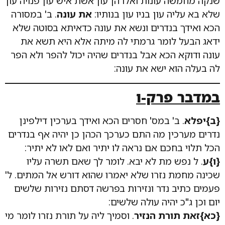
שנקה מחמשה עונות ואלו הן עון אשת איש עון פנויה עון
שלא בא עליה עון בניו עון בנותיו:
את עונה
. ב' במסורה
הכא ואידך בנדרים ונשא את עונה כדאיתא בסוטה שלא
ידאג הבעל לומר גרמתי לה מיתה אלא היא תשא את
עונה ודוקא הכא אבל בנדרים שהיה יכול להפר ולא הפר
לה בעלה הוא ישא את עונה:
במדבר פרק-ו
{ב}יפלא
. ב' במס' חסרים הכא ואידך בערכין דילפינן
נדרים מערכין מה התם כערכך הכהן כן יהיה אף בנדרים
הכל תלוי בחכם אם נראה לו יתיר ואם לאו לא יתיר:
{ו}ע
. ל נפש מת לא יבא. לומר לך שאם תשרה עליו
שכינה מחמת נזרו שלא יאמרו שהוא דורש אל המתים. ל'
פעמים כתיב נדר ונזירות בפרשה דסתם נזירות שלשים
יום וכן ג"כ יהיה עולה שלשים:
{כא}זאת תורת הנזיר
. וסמיך ליה על תורת נזרו לומר מי