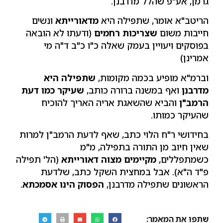
גרמן, אע"פ שהלל מדרבנן.
הריטב"א אומר, שתפילה היא
מדאורייתא
ונשים
חייבות משום
שצריכות רחמים
(ודעתו לא הובאה
בפוסקים ויעויין בעמק שאלה כ"ו כ"ב ד"ה מי
אמרינן)
וברמ"א מופיע בכמה מקומות,
שתפילה היא
מדרבנן
ואף במשנה ברורה כותב,
שעיקר כמו דעת
הרמב"ן
והביא שהשאגת אריה האריך להוכיח
שהעיקר כמותו.
בחידושי ר"ח הלוי כתב, שאף לדעת הרמב"ן למרות
שאין חיוב מן התורה בתפילה, מ"מ
כשמתפללים,
מקיימים מצוה דאורייתא
(הל' תפילה
פ"ד ה"א). אבל במחצית השקל כתב, שלדעת
הראשונים שתפילה מדרבנן,
הפסוק הינו אסמכתא
.
שתפו את המאמר: