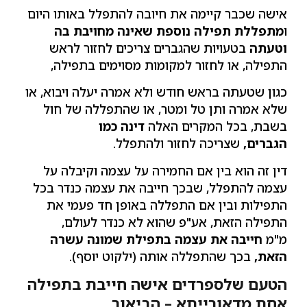
אישה שכבר קיימה את חיובה להתפלל באותו היום
ו
מתפללת תפילה נוספת שאינה מחויבת בה
וטעתה
בטעויות שהגברים צריכים לחזור לראש
התפילה, או לחזור למקומות מסוימים בתפילה,
כגון שטעתה בראש חודש ולא אמרה יעלה ויבוא, או
שלא אמרה ותן טל ומטר, או שהתפללה של חול
בשבת, בכל המקרים האלה
דינה כמו
הגברים,
שצריכה לחזור ולהתפלל.
דין זה הוא בין אם החמירה על עצמה וקיבלה על
עצמה להתפלל, שבכך חייבה את עצמה כנדר בכל
התפילות ובין אם התפללה באופן חד פעמי את
התפילה הזאת, אע"פ שהוא לא כנדר לעולם,
מ"מ
חייבה את עצמה בתפילת שמונה עשרה
הזאת,
בכך שהתפללה אותה (ילקוט יוסף).
הטעם שלספרדים אישה חייבת בתפילה
אחת מדאורייתא – הביאור