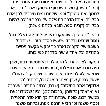
חיוב זה הוא בכל יום ויום מינימום פעם אחת ביום
(רמב"ם שם), משום שבסוף הפסוק נאמר "וברך את
לחמך ואת מימיך" וכמו שלחם ומים נצרכים לבן אדם
בכל יום, אותו הדבר התפילה על צרכיו צריכה להיות
בכל יום (קרית ספר, הובא בלחם משנה).
הרמב"ם מוסיף,
שבמקור היו יכולים להתפלל בכל
נוסח שירצו
ובלבד שיעשו כסדר הזה – שיתחיל
ב
שבח
של הקב"ה ואחר כך יבקש
בקשה
ויסיים
ב
הודיה
וכל אחד עושה סדר זה כפי כוחו.
המקור לצורה זו של התפילה הוא
ממשה רבנו, שכך
היה סודר את תפילתו,
כמו שכתוב בגמרא, דרש רב
שמלאי, לעולם יסדר אדם שבחו של הקב"ה ואח"כ
ישאל צרכיו, שכן מצינו במשה וכו', דכתיב "ה'
אלוקים אתה החילות" [שבח] וכתיב בתריה "אעברה
נא ואראה" [בקשה] (ברכות לב.). וכיון שלמדנו זאת
ממשה רבנו, מוכח שמהתורה כך הוא סדר התפילה
(כסף משנה וכן הביא הרבנו מנוח, ובלחם משנה