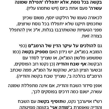
בקשה בכל נוסח, אלא יתפללו 'תפילת שמונה
עשרה'
פעם אחת ביום (ויש שתמהו עליו).
לכאורה טעמו של הילקוט יוסף, משום שכיון
שחכמים תיקנו שלא יתפללו בכל נוסח שרוצים,
מפני הטעויות שהשתרבבו בגלות, א"כ אין להתפלל
בצורה זאת.
גם
להולכים על עיקר הדין של הרמב"ם
(כפי
המובא במג"א), יש נידון האם
מספיק בקשה
(כמו
שמשמע מלשון המג"א), או שצריך לסדר עם
הבקשה
אף שבח והודיה
(כן נקטו רוב הפוסקים,
ובשער הציון הביא, שהקשו על המג"א, ממה שכתב
הרמב"ם בהלכה ב', שצריך שבח בקשה והודיה).
אופן סידור השבח והודיה, אם אינה מתפללת שמונה
עשרה, ישנם כמה דרכים בפוסקים לכך,
רש"ז אויערבך נקט, ש
תוסיף בקשה
עם השבח
והודיה שאומרת ב
'מודה אני'
בקומה ממיטתה