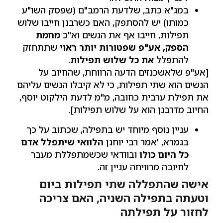
במג"א כתב, שלדעת הרמב"ם (שפסק השו"ע
כמותו) יש להסתפק, האם כשרבנן חייבו שלוש
תפילות, חייבו אף את הנשים וא"כ
מחמת
הספק, אע"פ שפטורות יותר ראוי
שתתחזק
להתפלל
את כל שלוש תפילות
.
[אע"פ שלאשכנזים הדעה הרווחת, שהחיוב על
הנשים הוא שתי תפילות, כי לא קיבלו הנשים עליהם
את תפילת ערבית כחובה, מ"מ לדעת הילקוט יוסף,
החיוב מדרבנן הוא על שלוש תפילות].
עניין נוסף מיוחד יש בתפילה, שכתוב על כך
בגמרא, 'אמר רבי יוחנן
הלוואי שיתפלל אדם
כל היום כולו
ובוודאי שכשמתפללת מעבר
לחיובה מרוויחה עניין זה.
אישה שהתפללה שתי תפילות ביום
וטעתה בתפילה השניה, האם צריכה
לחזור על תפילתה