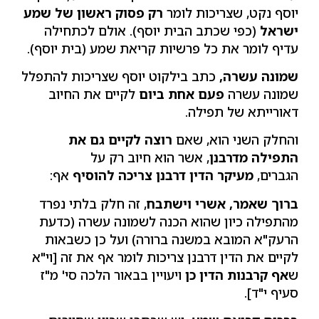
יוסף נקט, שצריכות לומר
רק פסוק ראשון של שמע
ישראל
(כפי שכתב הבית יוסף). אולם לכתחילה
עדיף לומר את כל פרשיות קריאת שמע (בית יוסף).
שמונה עשרה,
כתב בילקוט יוסף שצריכות להתפלל
שמונה עשרה
פעם אחת ביום
לקיים את החיוב
דאורייתא של תפילה.
והחלק השני הוא, שאם
רוצה לקיים גם את
התפילה מדרבנן
, אשר הוא חיוב רק על
הגברים,
מעיקר הדין דרבנן צריכה להוסיף
אף:
ברוך שאמר, אשרי וישתבח
, זה חלק בלתי נפרד
מהתפילה כיון שהוא הכנה לשמונה עשרה (כדעת
הרעק"א המובא במשנה ברורה) ועל כן כשבאות
לקיים את הדין דרבנן צריכות לומר אף את זה [וי"א
ש
אף קרבנות הדין כן
ויעויין בבאור הלכה סי' מ"ז
סעיף י"ד].