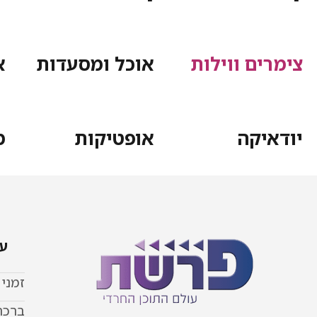
צימרים ווילות
אוכל ומסעדות
א
יודאיקה
אופטיקות
מ
עמ
זמני
ברכת