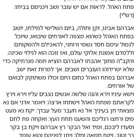
פתח האהל. לראות אם יש עובר ושב ויכניסם בביתו:
(רש"י)
אברהם אבינו, זקן וחולה, ביום השלישי למילתו, יושב
בפתח האוהל כשהוא מצפה לאורחים שיבואו, שיוכל
לגמול עימם חסד גשמי ורוחני, להאכילם ולהשקותם
וללמדם אמונת אלוקי עולם, ואז זוכה הוא לגילוי שכינה.
והקב"ה מתוך אהבתו לאברהם הוציא חמה מנרתיקה כדי
שלא יטרידוהו העוברים ושבים. אך למרות זאת ישב
אברהם בפתח האהל כחום היום וכולו משתוקק לבואם
של אורחים.
וישא עיניו וירא והנה שלשה אנשים נצבים עליו וירא וירץ
לקראתם מפתח האהל וישתחו ארצה: ויאמר אדני אם נא
מצאתי חן בעיניך אל נא תעבר מעל עבדך: יקח נא מעט
מים ורחצו רגליכם והשענו תחת העץ: ואקחה פת לחם
וסעדו ליבכם, ומיד ואל הבקר רץ אברהם ויקח בן בקר
רך וטוב, ויקח חמאה וחלב ויתן לפניהם והוא עומד