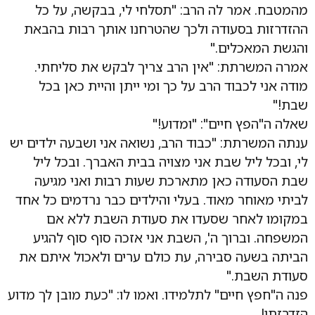
מהמטבח. אמר לה הרב: "תסלחי לי, בבקשה, על כל
ההזדרזות בסעודה ולכך שהטרחנו אותך רבות בהבאת
והגשת המאכלים."
אמרה המשרתת: "אין הרב צריך לבקש את סליחתי.
מודה אני לכבוד הרב על כך ומי ייתן והיית כאן בכל
שבת!"
שאלה ה"הפץ חיים": "ומדוע!"
ענתה המשרתת: "כבוד הרב, נשואה אני ושבעה ילדים יש
לי, ובכל ליל שבת אני מצויה בבית האברך. ובכל ליל
שבת הסעודה כאן מתארכת שעות רבות ואני מגיעה
לביתי מאוחר מאוד. בעלי והילדים כבר נרדמים כל אחד
במקומו לאחר שסעדו את סעודת השבת ללא אם
המשפחה. וברוך ה', השבת אני אזכה סוף סוף להגיע
הביתה בשעה סבירה, עת כולם ערים ולאכול איתם את
סעודת השבת."
פנה ה"חפץ חיים" לתלמידו. ואמו לו: "כעת מובן לך מדוע
הזדרזתי!