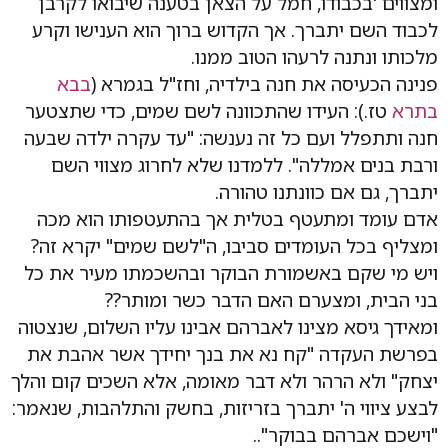
ומצווים 'בכבודו, חמל על הצאן בטענה שיבואו לקרבן
לכבוד השם יתברך. אך הקדוש ברוך הוא הענישו וקרע
מלכותו ונתנה לרעהו הטוב ממנו.
פנינה הכעיסה את חנה בילדיה, וחז"ל בגמרא (
בבא
בתרא
טז.): העידו שהתכוונה לשם שמים, כדי שתצטער
חנה ותתפלל ועם כל זה נענשה: "עד עקרה ילדה שבעה
ורבת בנים אמללה". ללמדנו שלא לחרוג מצווי השם
יתברך, גם אם כוונתנו טהורה.
אדם עומד ומתעטף בטלית אך בהתעטפותו הוא מכה
ומצליף בכל העומדים סביבו, ה"לשם שמים" יקרא זה?
ויש מי שקם באשמורת הבוקר ובהשכמתו מעיר את כל
בני הבית, ומצערם האם הדבר כשר ומותר??
ומאידך גיסא מצינו לאברהם אבינו עליו השלום, שנצטוה
בפרשת העקדה "קח נא את בנך יחידך אשר אהבת את
יצחק" ולא הרהר ולא דבר מאומה, אלא השכים קום והלך
לבצע ציווי ה' יתברך בזריזות, בחשק והתלהבות, שנאמר:
"וישכם אברהם בבוקר"..