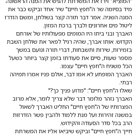
"המוציא" זירז את המשרתת להגיש את המנה הראשונה.
מיד בסיומה שר ה"חפץ חיים" שיר אחד וביקש כבר את
המנה השניה. אמר דבר תורה קצר בשולחן, ומשם הזדרז
ליטול מים אחרונים ולברך ברכת המזון.
האברך ובני ביתו היו המומים מפעולותיו של אורחם
הקדוש. אותו אברך, שהיה רגיל לפאר את שולחן השבת
בזמירות, שירות ותשבחות, דברי תורה ונועם במשך
מספר שעות, סיים את סעודתו בזמן קצר ביותר כשעל
הכל משגיח ה"חפץ חיים" עצמו.
האברך המופתע לא אמו דבר, אולם פניו אמרו תמיהה
רבתי.
שאלו ה"חפץ חיים": "מדוע פניך כך?"
האברך נזהר מלומר דבר שלא צריך לומר, אלא מרוב
הפצרותיו של ה"חפץ חיים" החליט האברך לשאול
במשנה זהירות ועל מנת ללמוד ולהבין פשר הזדרזות
הרב בכל סדר הסעודה והקידוש.
חייך ה"חפץ חיים" וביקש שיביאו אליו את המשרתת