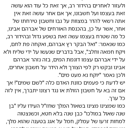
ולעזור לאחרים בהידור רב, אך זאת כל עוד הוא עושה
זאת בעצמו ועל חשבונו, אך אם אחר עושה זאת אין
אתה רשאי להדר במצוות על גבו וחשבון טירחתו של
אחר, אשר על כן, בהכנסת האורחים של אברהם אבינו,
כל מה שטרח בעצמו עשה זאת בשפע גדול ובהידור רב,
כמו שנאמר: "ואל הבקר רץ אברהם, ואקחה פת לחם,
ויקח חמאה וחלב", אבל בדברים שנעשו על ידי שליח ולא
על ידי אברהם עצמו דוגמת המים, בזה נזהר אברהם
אבינו ובקש רק לפי הצורך ולא הידר על חשבון אחרים,
ולכן נאמר "יוקח נא מעט מים".
יש לדעת כי פעמים כוונת האדם כלה "לשם שמים"! אך
אם זה בא על חשבון הזולת או נגד רצונו יתברך, אין לזה
כל ערך.
כמו שמצינו מצינו בשאול המלך שחז"ל העידו עליו "בן
שנה שאול במולכו" כבן שנה בלא חטא, וכשנצטוה
למחות זרעו של עמלק, חמל על אגג בטענה שהוא מלך,