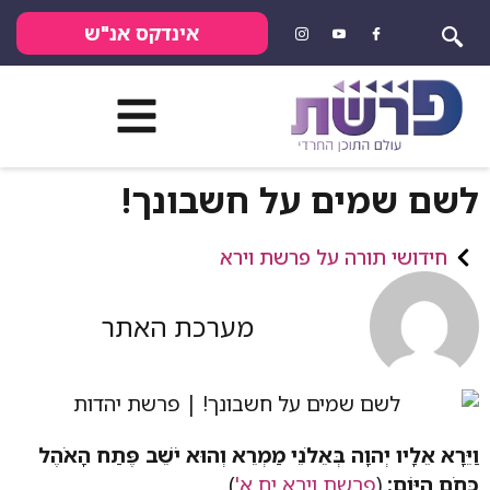
אינדקס אנ"ש
לשם שמים על חשבונך!
חידושי תורה על פרשת וירא
מערכת האתר
וַיֵּרָא אֵלָיו יְהוָה בְּאֵלֹנֵי מַמְרֵא וְהוּא יֹשֵׁב פֶּתַח הָאֹהֶל
כְּחֹם הַיּוֹם:
(
פרשת וירא יח א'
)