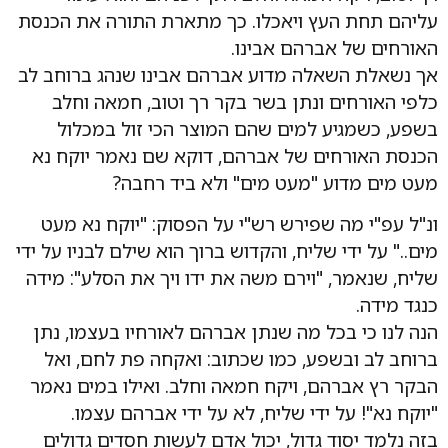
עליהם תחת העץ ויאכלו. כך מתארת התורה את הכנסת
האורחים של אברהם אבינו.
אך נשאלת השאלה מדוע אברהם אבינו שנהג ברוחב לב
כלפי האורחים ונתן בשר בקר רך וטוב, חמאה וחלב
בשפע, כשמגיע למים שהם המוצר הכי זול במכלול
הכנסת האורחים של אברהם, דוקא שם נאמר יוקח נא
מעט מים מדוע "מעט מים" ולא ביד רחבה?
ונ"ל עפ"י מה שפירש רש"י על הפסוק: "יוקח נא מעט
מים.." על ידי שליח, והקדוש ברוך הוא שילם לבניו על ידי
שליח, שנאמר, "וירם משה את ידו ויך את הסלע": מידה
כנגד מידה.
הנה לנו כי בכל מה שנתן אברהם לאורחיו בעצמו, נתן
ברוחב לב ובשפע, כמו שכתוב: ואקחה פת לחם, ואל
הבקר רץ אברהם, ויקח חמאה וחלב. ואילו במים נאמר
"יוקח נא"! על ידי שליח, לא על ידי אברהם עצמו.
בזה נלמד יסוד גדול, יכול אדם לעשות חסדים גדולים