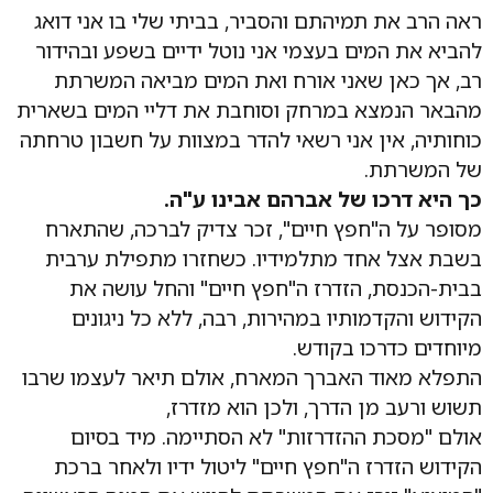
ראה הרב את תמיהתם והסביר, בביתי שלי בו אני דואג
להביא את המים בעצמי אני נוטל ידיים בשפע ובהידור
רב, אך כאן שאני אורח ואת המים מביאה המשרתת
מהבאר הנמצא במרחק וסוחבת את דליי המים בשארית
כוחותיה, אין אני רשאי להדר במצוות על חשבון טרחתה
של המשרתת.
כך היא דרכו של אברהם אבינו ע"ה.
מסופר על ה"חפץ חיים", זכר צדיק לברכה, שהתארח
בשבת אצל אחד מתלמידיו. כשחזרו מתפילת ערבית
בבית-הכנסת, הזדרז ה"חפץ חיים" והחל עושה את
הקידוש והקדמותיו במהירות, רבה, ללא כל ניגונים
מיוחדים כדרכו בקודש.
התפלא מאוד האברך המארח, אולם תיאר לעצמו שרבו
תשוש ורעב מן הדרך, ולכן הוא מזדרז,
אולם "מסכת ההזדרזות" לא הסתיימה. מיד בסיום
הקידוש הזדרז ה"חפץ חיים" ליטול ידיו ולאחר ברכת