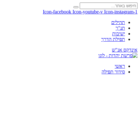
Icon-facebook
Icon-youtube-v
Icon-instagram-1
תהילים
תנ"ך
ישיבות
תפילת הדרך
אינדקס אנ"ש
ראשי
סידור תפילה