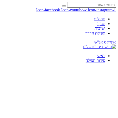
Icon-facebook
Icon-youtube-v
Icon-instagram-1
תהילים
תנ"ך
ישיבות
תפילת הדרך
אינדקס אנ"ש
ראשי
סידור תפילה