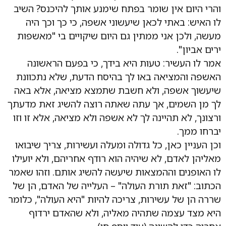
והרי היום אין שומר בפתח שימנע אותך להיכנס? השיב
לו האיש: באתי לכאן שיעשוני אשפה, כי כך וכך היה
מעשה, ולכן אני ממתין גם היום שיקויים בי "מאשפות
ירים אביון".
אמר לו העשיר: טעות היא בידך, כי בפעם הראשונה
האשפה והמציאה באו לך בהיסח הדעת, שלא נתכוונת
שיעשוך אשפה, ולא חשבת שתמצא מציאה, אלא באה
לך מן השמים, אך עתה שאתה רוצה להשיג זאת מדעתך
ורצונך, לא תהיינה לך לא אשפה ולא מציאה, אלא זו וזו
יברחו ממך.
וכן העניין כאן, כל גדולה ומעלה ועשירות, צריך שיבואו
מאליהן לאדם, לא שיהיה הוא רודף אחריהם, ולא יועילו
לו האופנים וההמצאות שיעשה להשיג אותם. וזהו שאמר
הכתוב: "זאת תורת העולה" – העלייה של האדם, הן של
שררה הן של עשירות, צריכה להיות "היא העולה", כלומר
היא מצד עצמה שתהיה מאליה, ולא שהאדם ירדוף