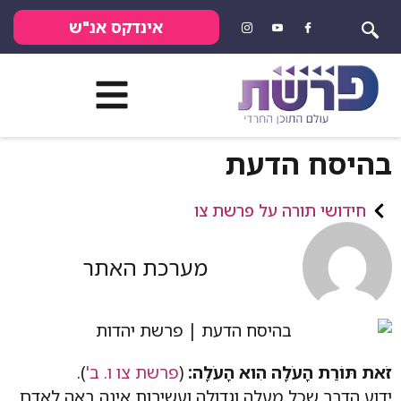
אינדקס אנ"ש
בהיסח הדעת
חידושי תורה על פרשת צו
מערכת האתר
זֹאת תּוֹרַת הָעֹלָה הִוא הָעֹלָה:
(
פרשת צו ו. ב'
).
ידוע הדבר שכל מעלה וגדולה ועשירות אינה באה לאדם