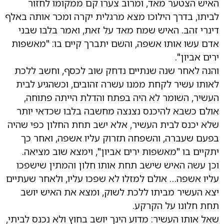
האיש הצטער מאד, ומרוב צערו קם ממקומו לחזור
לביתו, בדרך הילוכו מצא מרגלית יקרה ומכר אותה באלף
דינרי זהב. האיש שמח מאד על זאת, ואמר בלבו שבני
אדם עשו אותו אשפה, והשם יתברך קיים בו: "מאשפות
ירים אביון".
והנה לאחר שנה שנתיים נדחק שוב לכסף, וחשב ללכת
לאותו עשיר לקחת ממנו עשרה זהובים, וכשהגיע לבית
העשיר, השומר לא היה בפתח והדלת הייתה פתוחה,
אולם כשבא להיכנס נצנצה מחשבה בלבו שכדאי יותר
שלא יכנס לבית העשיר, אלא ישב תחת החלון כפי שהיה
בפעם שעברה, והשפחה תזרוק עליו אשפה, ואחר כך
יתקיים בו "מאשפות ירים אביון", וימצא שוב מציאה.
וכן עשה האיש שישב תחת אותו חלון והמתין שישפכו
עליו אשפה… אולם למזלו לא שפכו עליו, ולאחר שעתיים
יצא העשיר מביתו ללכת לשוק, ומצא את האיש יושב
תחת חלונו על הקרקע.
שאל אותו העשיר: מדוע הינך יושב בחוץ ולא נכנס לביתי,