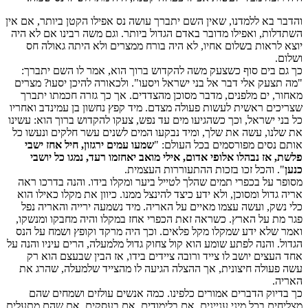
והדבר בא ללמדנו, שאין השם יתברך עושה נס אפילו הקטן ביותר, אם אין
השתדלות, ואפילו מדובר באדם הגדול ביותר. וגם משה רבינו אם לא היה
יוצא לראות בשלום אחיו, לא היה בורח ממצרים ולא היתה גאולה חס
ושלום.
כך גם בים סוף כשצעק משה להקדוש ברוך הוא, אמר לו השם יתברך:
"מה תצעק אלי דבר אל בני ישראל ויסעו". ולכאורה להיכן יסעו? מצרים
מאחור, ים מלפנים, מדבר מסוכן מהצדדים. אך כך גזרה חכמתו יתברך
שצריכים ראשית לעשות פעולה מצדם. מיד קפץ נחשון בן עמינדב ואחריו
כל בני ישראל, וכך כשהגיעו מים עד נפש, צעקו להקדוש ברוך הוא: עשינו
את שלנו, עשה את שלך, ומיד נבקעו המים לשנים עשר חלקים ונעשו כל
אותם נסים מפורסמים בכל העולם: "
שמעו עמים ירגזון, חיל אחז ישבי
פלשת, אז נבהלו אלופי אדום, אילי מואב יאחזמו רעד, נמגו כל יושבי
כנען
". והכל זכו בזכות ההתעוררות העצמית.
מסופר על בכפרי תמים שהלך לטייל ביער ומקלו בידו. והנה בדרכו ראה
אריה גדול ומסוכן, ולא ידע כיצד להינצל ממנו. כיוון את מקלו כאילו הוא
כלי נשק, ועשה עצמו מאיים על האריה. מיד נשמעה ירייה והאריה נפל
פגר מת על הארץ. כשראה זאת הכפרי אחז במקלו והיה מחבקו ומנשקו,
ואמר שלא ידע שמקלו מקל פלאים. וכך היה מרקד וקופץ ושמח על הנס
הגדול. והנה לפתע שומע הוא קול צחוק גדול מלמעלה, הרים עיניו והנה על
אחד העצים יושב לו צייד ורובה ציידים בידו, אז הבין שבעצם הוא רק
עשה פעולה חיצונית, אך ההצלה הגיעה לו מהצייד שלמעלה, שהרג את
האריה.
כך בדיוק הדברים אמורים כלפינו. כמה אנשים עולזים ושמחים שהם
מצליחים בכל מיני עניינים, אם בלימודים, אם בעסקים, אם שהם מתעלים