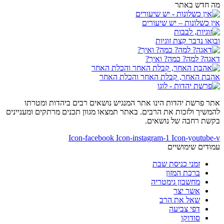
מה חדש באתר
אין כשלונות – יש שיעורים
ובואו נדבר קצת זוגיות
דאגה? למה? כמה? ואיך?
אהבת האחר, קבלת האחר והכלת האחר
אתר פרשת יהדות הינו אתר המנגיש נושאים רבים ביהדות ומטרתו
להמשיך ולזכות את הרבים. באתר תמצאו מגוון תכנים מרתקים ומעניינים
בקשת רחבה של נושאים.
Icon-facebook
Icon-instagram-1
Icon-youtube-v
עמודים שימושיים
זמני כניסת שבת
ברכת המזון
מחשבון גימטריה
אשר יצר
שאל את הרב
דפי צביעה
סודוקו