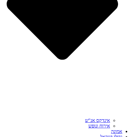
אינדקס אנ"ש
אירוח ונופש
אמונה
גדולי ישראל