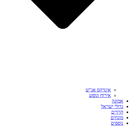
אינדקס אנ"ש
אירוח ונופש
אמונה
גדולי ישראל
חרדים
מונחים
נוספים