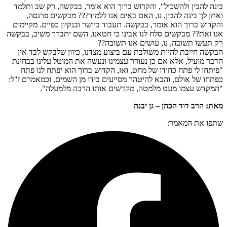
בינה להבין ולהשכיל", והקדוש ברוך הוא אומר, בבקשה, רק שב ותלמד
ואתן לך בינה להבין, נו, האם באים אנו ללמוד??? מבקשים פרנסה,
והקדוש ברוך הוא אומר, בבקשה. תעבוד ביושר ובנקיון כפיים. מקיימים
אנו זאת?? מבקשים סלח לנו אבינו כי חטאנו, השם יתברך משיב, בבקשה
רק תעשו תשובה, נו, עושים אנו תשובה??
הבקשה חייבת להיות משולבת עם ביצוע מצדנו, כיוון שלבקש לבד אין
הדבר מועיל, אלא אם כן נעורר עצמינו ונעשה את המוטל עלינו בבחינת
"פיתחו לי פתח כחודו של מחט, ואז, הקדוש ברוך הוא יפתח לנו פתח
כפתחו של אולם, והבא להיטהר מסייעים בידו מן השמים, וכמאמרם ז"ל:
"המקדש עצמו מעט מלמטה, מקדשים אותו הרבה מלמעלה".
מאת: הרב דוד הכהן – גן יבנה
שתפו את המאמר: