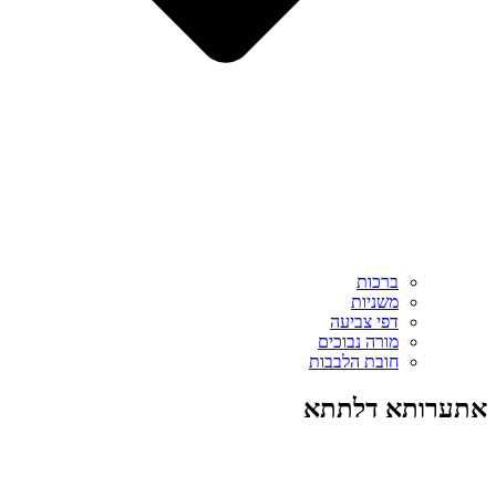
ברכות
משניות
דפי צביעה
מורה נבוכים
חובת הלבבות
אתערותא דלתתא