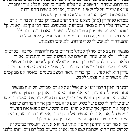
בתורתם. שמחה זו חשובה, אך עלינו לדעת כי הכל, הכל מאיתו יתברך,
אין אנו שמים על לב שאיננו מבצעים, אנו רק עושים התעוררות
והתאמצות ועיקר הסיוע וההצלחה באים מן השמים.
בגמרא סנהדרין (סה:) מצאנו כי המרעיב עצמו ולן בבית הקברות, גורם
שתשרה עליו רוח טומאה, ומסייעתו בכשפים. בכה רבי עקיבא, ואמר: קל
וחומר בטהרה, שהמכין עצמו מקבלה בשפע. האדם בוכה ומתפלל
להקדוש ברוך הוא, אולם בכיה וצעקות יומם ולילה, ללא פעולות
התעוררות לא יבשילו לכדי פירות, ולא יניבו תוצאות.
מעשה ידוע באדם שהלך לכותל מידי יום ביומו להתפלל, שיזכה "בכרטיס
המזל" – ולא זכה. אחרי חודשים של תפילות ובכיות ותחנונים, אמרו
מלאכי השרת להקדוש ברוך הוא: מדוע לא נותן לעני זה את מבוקשו?
השיבם השם יתברך: "אני רוצה לתת לו, אבל מה נעשה שאת הכרטיס
עדיין הוא לא קנה…" כך בדיוק נראה המצב בשמים, כאשר אנו מבקשים
ולא מכשירים את עצמנו לקבל.
רבינו ה"חפץ חיים" זיע"א המשיל זאת לאדם שביקש הלוואה מעשיר
אחד, אמר לו העשיר, בוא אלי אחר הצהריים ואתן לך. המתין העשיר
בשעה הקבועה, אך האיש אינו מגיע, למחרת פגש שוב את העשיר וביקש
שוב שילווה לו סכום של כסף, קבע לו העשיר זמן אחר הצהרים שיבוא
לקבל את הכסף, אך שוב לא הגיע. ביום השלישי שוב פגש את העשיר
וביקש הלוואה, אמר לו העשיר אל תוסף דבר אלי עוד בדבר הזה, כי אם
היית באמת נצרך לכסף זה היית בא בזמן שקבעתי לך!
וכך אומר רבינו ה"חפץ חיים": אותו עני הוא אנחנו, והעשיר כביכול זה
הקדוש ברוך הוא ישתבח שמו לעד! אנו מבקשים בכל יום ויום, "ותן בלבנו