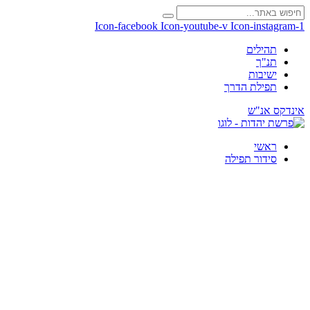
Icon-facebook
Icon-youtube-v
Icon-instagram-1
תהילים
תנ"ך
ישיבות
תפילת הדרך
אינדקס אנ"ש
ראשי
סידור תפילה