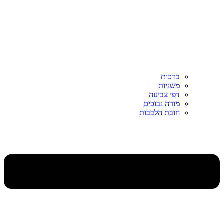
ברכות
משניות
דפי צביעה
מורה נבוכים
חובת הלבבות