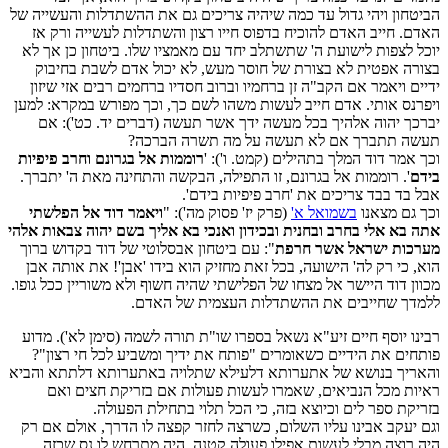
הביטחון ויהי גדול עד כמה שיהיה צריכים גם את ההשתדלות והעשייה של
האדם. חייב האדם להוכיח בדפוס חייו רצון והשתדלות לעשייה ורק אז
יוכל לצפות לישועת ה' שתשתלב יחד עם מאמציו שלו. ביטחון כן אך לא
בצורה אפטית לא בצורת של חוסר מעש, לא יכול אדם לשבת בחיבוק
ידיים ויאמר אם הקב"ה זן ברחמיו וברוב חסדיו ברחמים רבים אזי שיזון
ויפרנס אותי. אדם חייב לעשות משהו לשם כך, וכך מפורש במקרא: למען
יברכך יהוה אלהיך בכל מעשה ידך אשר תעשה (דברים יד. כט'): אם
תעשה תתברך אם לא תעשה על מה תשרה הברכה?
וכך אמר דוד המלך בתהילים (קמט. ו'): '
רוממות אל בגרונם וחרב פיפיות
בידם
'. רוממות אל בגרונם, זו התפילה, הבקשה והתחינה מאת ה' יתברך.
אבל בד בבד צריכים את 'חרב פיפיות בידם'.
וכך גם מצאנו
בשמואל א'
(פרק יז' פסוק מה'): "
ויאמר דוד אל הפלשתי
אתה בא אלי בחרב ובחנית ובכידון ואנכי בא אליך בשם יהוה צבאות אלהי
מערכות ישראל אשר חרפת
": עם ביטחון אבסלוטי של דוד בקדוש ברוך
הוא, כי רק לה' הישועה, בכל זאת מחזיק הוא בידו 'אבן'! את אותה אבן
מכוון דוד היישר אל מצחו של הפלישתי שהיה חשוף ולא משוריין ככל גופו.
ללמדך שחייבים את ההשתדלות העצמית של האדם.
רבינו יוסף חיים זיע"א נשאל בספרו שו"ת תורה לשמה (סימן לא'). מדוע
פותחים את הידיים כשאומרים "פותח את ידיך ומשביע לכל חי רצון"?
והאריך בנושא של אתערותא דלעילא שתלויה באתערותא דלתתא והביא
ראיות מכל הנביאים, שאמרו לעשות פעולות אם בזריקת חצים ואם
בזריקת ספר לים וכיוצא בזה, כי הכל תלוי בתחילת הפעולה.
וגם יעקב אבינו עליו השלום, כשרצה לחזר קפצה לו הדרך, אולם אם רק
היה רוצה מבלי לעשות אפילו פעולה קטנה, היה מתרחש לו נס שכזה.