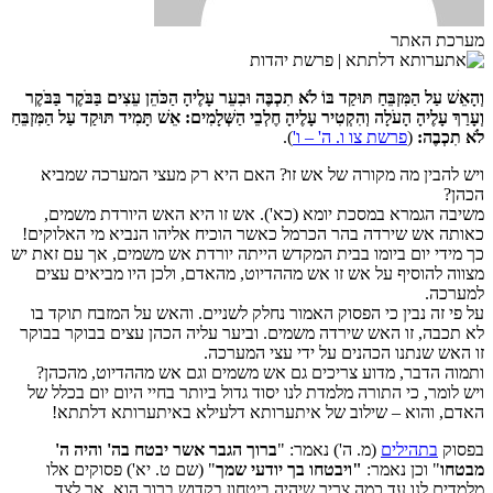
מערכת האתר
וְהָאֵשׁ עַל הַמִּזְבֵּחַ תּוּקַד בּוֹ לֹא תִכְבֶּה וּבִעֵר עָלֶיהָ הַכֹּהֵן עֵצִים בַּבֹּקֶר בַּבֹּקֶר
וְעָרַךְ עָלֶיהָ הָעֹלָה וְהִקְטִיר עָלֶיהָ חֶלְבֵי הַשְּׁלָמִים: אֵשׁ תָּמִיד תּוּקַד עַל הַמִּזְבֵּחַ
לֹא תִכְבֶה:
(
פרשת צו ו. ה' – ו'
).
ויש להבין מה מקורה של אש זו? האם היא רק מעצי המערכה שמביא
הכהן?
משיבה הגמרא במסכת יומא (כא'). אש זו היא האש היורדת משמים,
כאותה אש שירדה בהר הכרמל כאשר הוכיח אליהו הנביא מי האלוקים!
כך מידי יום ביומו בבית המקדש הייתה יורדת אש משמים, אך עם זאת יש
מצווה להוסיף על אש זו אש מההדיוט, מהאדם, ולכן היו מביאים עצים
למערכה.
על פי זה נבין כי הפסוק האמור נחלק לשניים. והאש על המזבח תוקד בו
לא תכבה, זו האש שירדה משמים. וביער עליה הכהן עצים בבוקר בבוקר
זו האש שנתנו הכהנים על ידי עצי המערכה.
ותמוה הדבר, מדוע צריכים גם אש משמים וגם אש מההדיוט, מהכהן?
ויש לומר, כי התורה מלמדת לנו יסוד גדול ביותר בחיי היום יום בכלל של
האדם, והוא – שילוב של איתערותא דלעילא באיתערותא דלתתא!
בפסוק
בתהילים
(מ. ה') נאמר: "
ברוך הגבר אשר יבטח בה' והיה ה'
מבטחו
" וכן נאמר:
"ויבטחו בך יודעי שמך
" (שם ט. יא') פסוקים אלו
מלמדים לנו עד כמה צריך שיהיה ביטחון בקדוש ברוך הוא, אך לצד