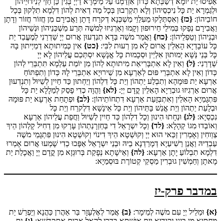
אַפִיסוּ יַת יוֹמָא דְשַׁבְּתָא כְּדוֹן אִזְדַמְנוּ עַל מֵימְרָא דַיְיָ בְּגִין כֵּן חַזֵי לְנִידוּיֵיהוֹן
וּלְגַמְרָא יַת כָּל נִיכְסֵיהוֹן וְלָא תִקְרְבוּן בְּכָל מַה דְאִית לְהוֹן דִלְמָא תִלְקוּן בְּכָל
חוֹבֵיהוֹן:
{כז}
וְאִסְתְּלָקוּ מֵעִלַוֵי מַשְׁכְּנָא דְקרַח דָתָן וַאֲבִירָם מִן חֲזוֹר חֲזוֹר וְדָתָן
וַאֲבִירָם נְפָקוּ בְּמִילֵי חֵירוּפוּן וְקָמוּ וְאַרְגִיזוּ לְמשֶׁה תְּרַע מַשְׁכְּנֵיהוֹן וּנְשֵׁיהוֹן
וּבְנֵיהוֹן וְטַפְלֵיהוֹן:
{כח}
וַאֲמַר משֶׁה בְּדָא תִנְדְעוּן אֲרוּם יְיָ שַׁדְרַנִי לְמֶעֱבַד יַת
כָּל עוֹבָדַיָא הָאִלֵין אֲרוּם לָא מִן רְעוּת לִבִּי:
{כט}
אִין כְּמִיתוּתָא דְמַיְיתוּן בָּהּ
כָּל בְּנֵי נְּשָׁא יְמוּתוּן אִלְיֵין וּסְכָמוּת כָּל אֱנָשָׁא יִסְתְּכַם עֲלֵיהוֹן לָא יְיָ
שְׁדָרַנִי:
{ל}
וְאִין לָא אִתְבָּרִיאַת מִיתוּתָא לְהוֹן מִן יוֹמַת עַלְמָא תִּתְבְּרֵי לְהוֹן
כְּדוֹן וְאִין לָא אִתְבְּרֵי פּוּם לְאַרְעָא מִן שֵׁירוּיָא אִתְבְּרֵי לָהּ כְּדוֹן וְתִפְתּוֹחַ
אַרְעָא יַת פּוּמָהָא וְתִבְלַע יַתְהוֹן וְיַת כָּל דִלְהוֹן וְיֵחְתוּן כַּד חַיִין לְשֵׁיוּל וְתִנְדְעוּן
אֲרוּם אַרְגִיזוּ גוּבְרַיָא הָאִלֵין קֳדָם יְיָ:
{לא}
וַהֲוָה כְדִי פָסַק לְמַלָלָא יַת כָּל
פִּתְגָמַיָא הָאִלֵין וְאִתְבְּזָעַת אַרְעָא דִתְחוֹתֵיהוֹן:
{לב}
וּפְתָחַת אַרְעָא יַת פּוּמָהּ
וּבְלָעַת יַתְהוֹן וְיַת אֱנַשׁ בָּתֵּיהוֹן וְיַת כָּל אֵינָשָׁא דִלְקרַח וְיַת כָּל
נִכְסַיָא:
{לג}
וּנְחָתוּ הִינוּן וְכָל דִלְהוֹן כַּד חַיִין לְשֵׁיוּל וַחֲפַת עֲלֵיהוֹן אַרְעָא
וְאוֹבְדוּ מִגוֹ קְהָלָא:
{לד}
וְכָל יִשְרָאֵל דִי בְּחַזְרָנַתְהוֹן עָרְקוּ מִן דְחִיל קָלְהוֹן הֵיךְ
צַוְוחִין וְאָמְרִין זַכַּאי הוּא יְיָ וְקוּשְׁטָא הֵיךְ דִינוֹי וְקוּשְׁטָא הִינוּן פִּתְגָמֵי משֶׁה
עַבְדֵיהּ וַאֲנַן רַשִׁיעַיָא דְמָרַדְנָא בֵיהּ וּבְנֵי יִשְרָאֵל אַפָּכוּ כְדִי שָׁמְעוּ אֲרוּם אָמְרוּ
דִלְמָא תִבְלוֹעַ יָתָן אַרְעָא:
{לה}
וְאֵישָׁתָא נְפָקַת בְּרוּגְזָא מִן קֳדָם יְיָ וַאֲכָלַת יַת
מָאתָן וְחַמְשִׁין גוּבְרִין מַסְקֵי קְטוֹרֶת בּוּסְמַיָא:
במדבר פרק-יז
{א}
וּמַלֵיל יְיָ עִם משֶׁה לְמֵימָר:
{ב}
אֲמַר לְאֶלְעָזָר בַּר אַהֲרן כַּהֲנָא וְיַפְרֵשׁ יַת
מַחְתְּיָא מִן בֵּינֵי יַקִידַיָא וְיַת אֵישָׁתָא בַּדְרֵי לְהָאֵל אֲרוּם אִתְקֵדְשָׁא:
{ג}
יַת