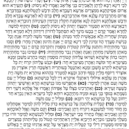
דַיְיָ וְאַהֲרן מַה הוּא אֲרוּם מִתְרַעֲמִין אַתּוּן עֲלוֹי:
{יב}
וְשָׁדַר משֶׁה פּוּלִין לְזַמָנָא
לְבֵי דִינָא רַבָּא לְדָתָן וְלַאֲבִירָם בְּנֵי אֱלִיאָב וַאֲמָרוּ לָא נֵיסוֹק:
{יג}
הַזְעֵירָא הוּא
אֲרוּם אַסֵיקְתָּנָא מִמִצְרַיִם אַרְעָא דְעַבְדָא חֲלַב וּדְבָשׁ לְקַטְלוּתָנָא בְּמַדְבְּרָא
אֲרוּם מִתְרַבְרְבַת עֲלָנָא אוּף אִתְרַבְרְבָא:
{יד}
בְּרַם לָא לְאַרְעָא עַבְדָא חֲלַב
וּדְבָשׁ אַעַלְתָּנָא וִיהַבְתְּ לָנָא אַחְסָנַת חַקְלִין וְכַרְמִין הַעֵינֵיהוֹן דְגוּבְרַיָא הָאִינוּן
דִבְאַרְעָא הַהִיא תְּסַנְוַור וּתְנַצֵחַ יַתְהוֹן לָא נֵיסוֹק לְתַמָן:
{טו}
וּתְקֵיף לְמשֶׁה
לַחֲדָא וַאֲמַר קֳדָם יְיָ בְּבָעוּ מִינָךְ לָא תִסְתַּכֵּל לְדוֹרוֹן דִידְהוֹן דְלָא חַמְרָא דְחַד
מִנְהוֹן שְׁחָרִית וְלָא אַבְאָשִׁית לְחַד מִנְהוֹן:
{טז}
וַאֲמַר משֶׁה לְקרַח אַנְתְּ וְכָל
כְּנִישַׁת סַעֲדָךְ הֲווֹ זְמִינִין לְבֵי דִינָא קֳדָם יְיָ אַנְתְּ וְהִינוּן וְאַהֲרן מְחָר:
{יז}
וְסָבוּ
גְבַר מַחְתְּיָתֵיהּ וְתִתְּנוּן עֲלֵיהוֹן קְטוֹרֶת בּוּסְמִין וְתִקְרְבוּן קֳדָם יְיָ גְבַר מַחְתְּיָתֵיהּ
מָאתָן וְחַמְשִׁין מַחְתְּיַן וְאַנְתְּ וְאַהֲרן גְבַר מַחְתְּיָתֵיהּ:
{יח}
וּנְסִיבוּ גְבַר מַחְתְּיָתֵיהּ
וִיהָבוּ בְהוֹן אֵישָׁתָא וְשַׁוִיאוּ עֲלֵיהוֹן קְטוֹרֶת בּוּסְמִין וְקָמוּ בִתְרַע מַשְׁכַּן זִמְנָא
מִצִיטְרָא חָד וּמשֶׁה וְאַהֲרן מִצִיטְרָא חָד:
{יט}
וּכְנַשׁ עֲלֵיהוֹן קרַח יַת כָּל
כְּנִישְׁתָּא לִתְרַע מַשְׁכַּן זִמְנָא וְאִתְנַטַל בְּעוּתְרֵיהּ דְאַשְׁכַּח תְּרֵין אוֹצְרִין מִן
אוֹצְרוֹי דְיוֹסֵף מַלְיָין כְּסַף וּדְהַב וּבְעָא לְמִטְרַד בְּהַהוּא עוּתְרָא יַת משֶׁה וְיַת
אַהֲרן מִן עַלְמָא אִילוּלֵי דְאִתְגְלֵי אִיקָרָא דַיְיָ לְכָל כְּנִישְׁתָּא:
{כ}
וּמַלֵיל יְיָ עִם
משֶׁה וְעִם אַהֲרן לְמֵימָר:
{כא}
אִתְפְּרָשׁוּ מִגוֹ כְּנִישְׁתָּא הֲדָא וְאֵישֵׁיצֵי יַתְהוֹן
כְּשָׁעָה זְעֵירָא:
{כב}
וְאִתְרְכִינוּ בִּצְלוֹ עַל אַפֵּיהוֹן וַאֲמָרוּ אֵל אֱלָהָא דְשַׁוֵי רוּחַ
נִשְׁמָתָא בְּגוּפֵי בְּנֵי נְשָׁא וּמִנֵיהּ מִתְיַהֲבָא רוּחָא לְכָל בִּישְרָא הַאִין גַבְרָא חַד
יֵיחוֹב וְעַל כָּל כְּנִישְׁתָּא יְהֵי רוּגְזָא:
{כג}
וּמַלֵיל יְיָ עִם משֶׁה
לְמֵימָר:
{כד}
קַבֵּלִית צְלוֹתְכוֹן עַל כְּנִישְׁתָּא כְּדוֹן מַלֵיל לְהוֹן לְמֵימָר אִסְתַּלָקוּ
מִן חֲזוֹר חֲזוֹר לְמַשְׁכְּנָא דְקרַח דָתָן וַאֲבִירָם:
{כה}
וְקָם משֶׁה וַאֲזַל לְאוֹכָחָא
לְדָתָן וַאֲבִירָם וַאֲזָלוּ בַתְרוֹי סָבֵי יִשְרָאֵל:
{כו}
וּמַלֵיל לִכְנִשְׁתָּא לְמֵימָר זוֹרוּ כְדֵין
מֵעִלַוֵי מַשְׁכְּנֵי גוּבְרַיָא חַיָיבַיָא אִלְיֵין דְאִתְחַיְיבוּ קְטוֹל מִן טַלְיוּתְהוֹן בְּמִצְרַיִם
פַּרְסִימוּ מְסַטְרִין דִילִי כַּד קְטָלִית יַת מִצְרָאֵי עַל יַמָא אַרְגִיזוּ קֳדָם יְיָ בְּאָלוּשׁ