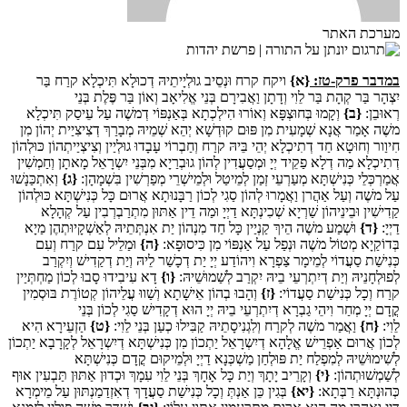
מערכת האתר
במדבר פרק-טז:
{א}
ויקח קרח וּנְסֵיב גוּלְיָיתֵיהּ דְכוּלָא תִּיכְלָא קרַח בַּר
יִצְהָר בַּר קְהָת בַּר לֵוִי וְדָתָן וַאֲבִירָם בְּנֵי אֱלִיאָב וְאוֹן בַּר פֶּלֶת בְּנֵי
רְאוּבֵן:
{ב}
וְקָמוּ בְּחוּצְפָּא וְאוֹרוּ הִילְכְתָא בְּאַנְפּוֹי דְמשֶׁה עַל עֵיסַק תִּיכְלָא
משֶׁה אָמַר אֲנָא שְׁמָעִית מִן פּוּם קוּדְשָׁא יְהֵא שְׁמֵיהּ מְבָרַךְ דְצִיצִיַית יְהוֹן מִן
חִיוַור וְחוּטָא חַד דְתִיכְלָא יְהֵי בֵּיהּ קרַח וְחַבְרוֹי עָבָדוּ גוּלְיַין וְצִיצְיַיתְהוֹן כּוּלְהוֹן
דְתִיכְלָא מַה דְלָא פַקֵיד יְיָ וּמְסַעֲדִין לְהוֹן גוּבְרַיָא מִבְּנֵי יִשְרָאֵל מָאתָן וְחַמְשִׁין
אֲמַרְכְּלֵי כְּנִישְׁתָּא מְעַרְעֵי זְמַן לְמֵיטַל וּלְמֵישְׁרֵי מְפַרְשִׁין בִּשְׁמָהָן:
{ג}
וְאִתְכַּנָשׁוּ
עַל משֶׁה וְעַל אַהֲרן וַאֲמָרוּ לְהוֹן סַגִי לְכוֹן רַבָּנוּתָא אֲרוּם כָּל כְּנִישְׁתָּא כּוּלְהוֹן
קַדִישִׁין וּבֵינֵיהוֹן שַׁרְיָא שְׁכִינְתָּא דַיְיָ וּמַה דֵין אַתּוּן מִתְרַבְרְבִין עַל קְהָלָא
דַיְיָ:
{ד}
וּשְׁמַע משֶׁה הֵיךְ קַנְיַין כָּל חַד מִנְהוֹן יַת אִנְתְּתֵיהּ לְאַשְׁקָיוּתְהֶן מַיָא
בְּדוֹקַיָא מְטוֹל משֶׁה וּנְפַל עַל אַנְפּוֹי מִן כִּיסוּפָא:
{ה}
וּמַלֵיל עִם קרַח וְעִם
כְּנִישַׁת סַעֲדוֹי לְמֵימָר צַפְרָא וִיהוֹדַע יְיָ יַת דְכָשַׁר לֵיהּ וְיַת דְקַדִישׁ וְיִקְרַב
לְפוּלְחָנֵיהּ וְיַת דְיִתְרְעֵי בֵיהּ יִקְרַב לְשַׁמוּשֵׁיהּ:
{ו}
דָא עִיבִידוּ סָבוּ לְכוֹן מַחְתְּיַין
קרַח וְכָל כְּנִישַׁת סַעֲדוֹי:
{ז}
וְהָבוּ בְהוֹן אֵישָׁתָא וְשַׁווּ עֲלֵיהוֹן קְטוֹרֶת בּוּסְמִין
קֳדָם יְיָ מְחַר וִיהֵי גַבְרָא דְיִתְרְעֵי בֵיהּ יְיָ הוּא דְקָדִישׁ סַגִי לְכוֹן בְּנֵי
לֵוִי:
{ח}
וַאֲמַר משֶׁה לְקרַח וְלִגְנִיסָתֵיהּ קַבִּילוּ כְעַן בְּנֵי לֵוִי:
{ט}
הַזְעֵירָא הִיא
לְכוֹן אֲרוּם אַפְרֵישׁ אֱלָהָא דְיִשְרָאֵל יַתְכוֹן מִן כְּנִישְׁתָּא דְיִשְרָאֵל לְקָרָבָא יַתְכוֹן
לְשִׁימוּשֵׁיהּ לְמִפְלַח יַת פּוּלְחַן מַשְׁכְּנָא דַיְיָ וּלְמֵיקוּם קֳדָם כְּנִישְׁתָּא
לְשַׁמְשׁוּתְהוֹן:
{י}
וְקָרֵיב יָתָךְ וְיַת כָּל אָחָךְ בְּנֵי לֵוִי עִמָךְ וּכְדוּן אַתּוּן תַּבְעִין אוּף
כְּהוּנְתָּא רַבְּתָא:
{יא}
בְּגִין כֵּן אַנְתְּ וְכָל כְּנִישַׁת סַעֲדָךְ דְאִזְדַמַנְתּוּן עַל מֵימְרָא