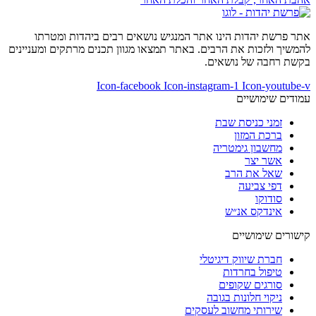
אתר פרשת יהדות הינו אתר המנגיש נושאים רבים ביהדות ומטרתו
להמשיך ולזכות את הרבים. באתר תמצאו מגוון תכנים מרתקים ומעניינים
בקשת רחבה של נושאים.
Icon-facebook
Icon-instagram-1
Icon-youtube-v
עמודים שימושיים
זמני כניסת שבת
ברכת המזון
מחשבון גימטריה
אשר יצר
שאל את הרב
דפי צביעה
סודוקו
אינדקס אנ״ש
קישורים שימושיים
חברת שיווק דיגיטלי
טיפול בחרדות
סורגים שקופים
ניקוי חלונות בגובה
שירותי מחשוב לעסקים