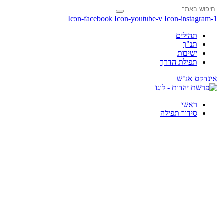
Icon-facebook
Icon-youtube-v
Icon-instagram-1
תהילים
תנ"ך
ישיבות
תפילת הדרך
אינדקס אנ"ש
ראשי
סידור תפילה