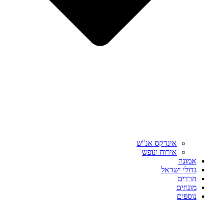
אינדקס אנ"ש
אירוח ונופש
אמונה
גדולי ישראל
חרדים
מונחים
נוספים