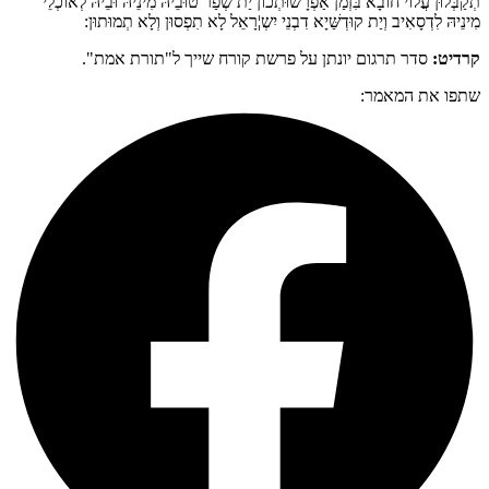
תְקַבְּלוּן עֲלוֹי חוֹבָא בִּזְמַן אַפְרָשׁוּתְכוֹן יַת שְׁפַר טוּבֵיהּ מִינֵיהּ וּבֵיהּ לְאוֹכְלֵי
מִינֵיהּ לִדְסָאִיב וְיַת קוּדְשַּׁיָא דִבְנֵי יִשְ¦רָאֵל לָא תִפְסוּן וְלָא תְמוּתוּן:
קרדיט:
סדר תרגום יונתן על פרשת קורח שייך ל"תורת אמת".
שתפו את המאמר: