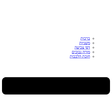
ברכות
משניות
דפי צביעה
מורה נבוכים
חובת הלבבות