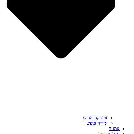
אינדקס אנ"ש
אירוח ונופש
אמונה
גדולי ישראל