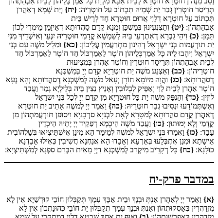
וְסַב מִנְהוֹן חוּטְרָא חוּטְרָא לְבֵית אַבָּא מִלְוַת כָּל אֲמַרְכְּלֵיהוֹן לְבֵית אַבְהַתְהוֹן
תְּרֵיסַר חוּטְרִין גְבַר יַת שְׁמֵיהּ תִּכְתּוֹב עַל חוּטְרֵיהּ:
{יח}
וְיַת שְׁמָא דְאַהֲרן
תִּכְתּוֹב עַל חוּטְרָא דְלֵוִי אֲרוּם חוּטְרָא חָד לְרֵישׁ בֵּית
אַבְהַתְהוֹן:
{יט}
וְתַצְנְעִינוּן בְּמַשְׁכַּן זִמְנָא קֳדָם סַהֲדוּתָא דְאֵיזַמֵן מֵימְרִי לְכוֹן
תַּמָן:
{כ}
וִיהֵי גַבְרָא דְאִתְרְעֵי בֵּיהּ לְשַׁמָשָׁא קֳדָמַי חוּטְרֵיהּ יִנְעֵי וְאִישְׁדֵיךְ מִנִי
יַת תּוּרְעֲמוּת בְּנֵי יִשְרָאֵל דְהִינוּן מִתְרַעֲמִין עֲלֵיכוֹן:
{כא}
וּמַלֵיל משֶׁה עִם בְּנֵי
יִשְרָאֵל וִיהָבוּ לֵיהּ כָּל אֲמַרְכְּלֵיהוֹן חוֹטֶר לַאֲמַרְכּוֹל חַד חוֹטֶר לַאֲמַרְכּוֹל חַד
לְבֵית אַבְהַתְהוֹן תְּרֵיסַר חוּטְרִין וְחוֹטֶר אַהֲרן בִּמְצִיעוּת
חוּטְרֵיהוֹן:
{כב}
וְאַצְנַע משֶׁה יַת חוּטְרַיָא קֳדָם יְיָ בְּמַשְׁכְּנָא
דְסַהֲדוּתָא:
{כג}
וַהֲוָה מִיוֹמָא חוֹרָן וְעָאל משֶׁה לְמַשְׁכְּנָא דְסַהֲדוּתָא וְהָא נְעָא
חוֹטֶר אַהֲרן לְבֵית לֵוִי וְאַפֵּיק לִבְלוּבִין וְאָנֵיץ נִצִין בֵּיהּ בְּלֵילְיָא גְמַר וַעֲבַד
לוּזִין:
{כד}
וְהַנְפַּק משֶׁה יַת כָּל חוּטְרַיָא מִן קֳדָם יְיָ לְכָל בְּנֵי יִשְרָאֵל
וְאִשְׁתְּמוֹדָעוּ וּנְסִיבוּ גְבַר חוּטְרֵיהּ:
{כה}
וַאֲמַר יְיָ לְמשֶׁה אָתֵיב יַת חוּטְרָא
דְאַהֲרן קֳדָם סַהֲדוּתָא לְמַטָרָא לְאָת לִבְנַיָא סַרְבָנַיָא וִיסוּפַן תּוּרְעֲמַתְהוֹן מִן
קֳדָמַי וְלָא יְמוּתוּן:
{כו}
וַעֲבַד משֶׁה הֵיכְמָא דְפַקֵיד יְיָ יָתֵיהּ הֵיכְדֵין
עָבַד:
{כז}
וַאֲמָרוּ בְּנֵי יִשְרָאֵל לְמשֶׁה לְמֵימָר הָא מִינַן אִישְׁתֵּיצִיאוּ בְּשַׁלְהוֹבִית
אֵישָׁתָא וּמִנַן אִתְבְּלָעוּ בְּאַרְעָא וְאָבָדוּ הָא אֲנַחְנָא חֲשִׁיבִין כְּאִילוּ אָבַדְנָא
כּוּלָנָא:
{כח}
כָּל דְקָרֵיב מִיקְרַב לְמַשְׁכְּנָא דַיְיָ מָאִית הַבְּרַם סַפְנָא לְמִשְׁתֵּיצְיָא:
במדבר פרק-יח
{א}
וַאֲמַר יְיָ לְאַהֲרן אַנְתְּ וּבְנָךְ וּבֵית אַבָּךְ עִמָךְ תְּקַבְּלוּן חוֹבֵי קוּדְשַׁיָא אִין לָא
מִזְדַהֲרִין בְּאַסְקוּתְהוֹן וְאַנְתְּ וּבְנָךְ עִמָךְ תְקַבְּלוּן יַת חוֹבֵי כְּהוּנַתְכוֹן אִין לָא
מִזְדַהֲרִין בְּאַפְרָשׁוּתְהוֹן:
{ב}
וְאוּף יַת אָחָךְ שִׁבְטָא דְלֵוִי דְמִתְקְרֵי עַל שְׁמָא