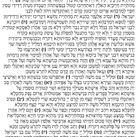
מַחְתְּיַית חַיָיבַיָא הָאִלֵין דְאִתְחַיְיבוּ קְטוֹל בְּנַפְשַׁתְהוֹן וְיַעַבְדוּן מִנְהוֹן רְדִידֵי טָסִין
חַפְיֵי לְמַדְבְּחָא אֲרוּם קְרֵיבוּנוּן קֳדָם יְיָ וְאִתְקַדָשׁוּ וִיהוֹן לְאַת לִבְנֵי
יִשְרָאֵל:
{ד}
וּנְסֵיב אֶלְעָזָר כַּהֲנָא יַת מַחְתְּיַית נְחָשָׁא דְקָרִיבוּ יַקִידַיָא וְרַדִידִינוּן
חַפְיֵי לְגוּפָא דְמַדְבְּחָא דְמִן שֵׁירוּיָא הֲווֹן תַּשְׁמִישְׁתֵּיהּ דְמַדְבְּחָא:
{ה}
דוּכְרָנָא
לִבְנֵי יִשְרָאֵל מִן בִּגְלַל דְלָא יִקְרַב גְבַר חִלוֹנַי דְלָא מִן בְּנֵי אַהֲרן לְאַסָקָא קְטוֹרֶת
בּוּסְמִין קֳדָם יְיָ וְלָא יְהֵי גְבַר מִתְנַטֵל לְמִפְלוֹג עַל עֵיסַק כְּהוּנְתָּא כְּקרַח
וְכִכְנִישַׁת סַעֲדוֹי וְסוֹפֵיהּ לְהוֹבָדָא וְלָא כְמִיתוּתָא דְקרַח וְכִכְנִשְׁתֵּיהּ בִּיקִידַת
אֵשָׁא וּבְלִיעַת אַרְעָא אֱלָהֵן לְמִלְקֵי בִּסְגִירוּתָא הֵיכְמָא דְמַלֵיל יְיָ לְמשֶׁה שַׁוֵי
יְדָךְ בְּעִיטְפָךְ וְלָקַת יְדֵיהּ בְּצוֹרְעָא הֵיכְדֵין יִמְטֵי לֵיהּ:
{ו}
וְאִתְרַעֲמוּ כָּל
כְּנִישְׁתָּא דִבְנֵי יִשְרָאֵל בְּיוֹמָא הָדֵין עַל משֶׁה וְעַל אַהֲרן לְמֵימָר אַתּוּן גְרַמְתּוּן
דִין מוֹתָא עַל עַמָא דַיְיָ:
{ז}
וַהֲוָה בְּאִתְכַּנָשׁוּת כְּנִישְׁתָּא עַל משֶׁה וְעַל אַהֲרן
לְמִקְטַלְהוֹן וְאִתְפְּנִיוּ לְמַשְׁכַּן זִמְנָא וְהָא חַפְיֵיהּ עֲנַן אִיקַר שְׁכִינְתָּא וְאִתְגְלֵי תַמָן
אִיקָרָא דַיְיָ:
{ח}
וְעָאל משֶׁה וְאַהֲרן מִן קֳדָם קְהָלָא לִתְרַע מַשְׁכַּן
זִמְנָא:
{ט}
וּמַלֵיל יְיָ עִם משֶׁה לְמֵימָר:
{י}
אִתְפְּרָשׁוּ מִגוֹ כְּנִשְׁתָּא הֲדָא וְאֵישֵׁיצֵי
יַתְהוֹן כְּשָׁעָה זְעֵירָא וְאִתְרְכִינוּ בִּצְלוֹ עַל אַפֵּיהוֹן:
{יא}
וַאֲמַר משֶׁה לְאַהֲרן סַב
יַת מַחְתְּיָא וְהַב עֲלָהּ אֵישָׁתָא מֵעִילַוֵי מַדְבְּחָא וְשַׁוִי קְטוֹרֶת בּוּסְמִין עַל
אֵישָׁתָא וְאוֹבִיל בִּפְרִיעַ לְוַת כְּנִישְׁתָּא וְכַפֵּר אַמְטוּלְהוֹן אֲרוּם נְפַק מְחַבְּלָא
דְאִתְכָּלוּ בְּחוֹרֵב דִשְׁמֵיהּ קֶצֶף מִן קָדָם יְיָ בִּהוּרְמָנָא שָׁרֵי לְקַטְלָא:
{יב}
וּנְסֵיב
אַהֲרן הֵיכְמָא דְמַלֵיל משֶׁה וּרְהַט לְמִיצַע קְהָלָא וְהָא שָׁרֵי קֶצֶף מְחַבְּלָא
לְחַבְּלָא בְּעַמָא וִיהַב יַת קְטוֹרֶת בּוּסְמִין וְכַפֵּר עַל עַמָא:
{יג}
וְקָם לֵיהּ אַהֲרן
בִּצְלוֹי בְּמַצַע וְעָבַד מְחִיצוּתָא בְּמַחְתְּיָיתָא בֵּינֵי מֵתַיָא וּבֵינֵי חַיַיָא וְאִתְכְּלִיאַת
מוֹתָנָא:
{יד}
וַהֲווֹ סְכוּם דְמִיתוּ בְּמוֹתָנָא אַרְבֵּיסַר אַלְפִין וּשְׁבַע מְאָה בַּר
מִדְמִיתוּ עַל פְּלוּגְתָּא דְקרַח:
{טו}
וְתַב אַהֲרן לְוַת משֶׁה לִתְרַע מַשְׁכַּן זִמְנָא
וּמוֹתָנָא אִתְכַּלְיַית:
{טז}
וּמַלֵיל יְיָ עִם משֶׁה לְמֵימָר:
{יז}
מַלֵיל עִם בְּנֵי יִשְרָאֵל