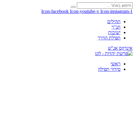
Icon-facebook
Icon-youtube-v
Icon-instagram-1
תהילים
תנ"ך
ישיבות
תפילת הדרך
אינדקס אנ"ש
ראשי
סידור תפילה