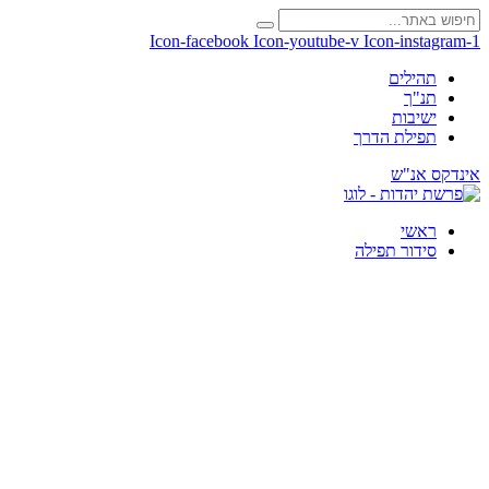
Icon-facebook
Icon-youtube-v
Icon-instagram-1
תהילים
תנ"ך
ישיבות
תפילת הדרך
אינדקס אנ"ש
ראשי
סידור תפילה