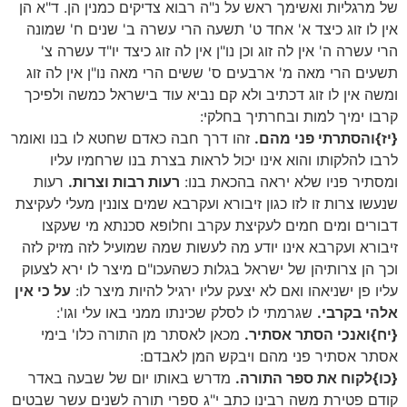
של מרגליות ואשימך ראש על נ"ה רבוא צדיקים כמנין הן. ד"א הן
אין לו זוג כיצד א' אחד ט' תשעה הרי עשרה ב' שנים ח' שמונה
הרי עשרה ה' אין לה זוג וכן נו"ן אין לה זוג כיצד יו"ד עשרה צ'
תשעים הרי מאה מ' ארבעים ס' ששים הרי מאה נו"ן אין לה זוג
ומשה אין לו זוג דכתיב ולא קם נביא עוד בישראל כמשה ולפיכך
קרבו ימיך למות ובחרתיך בחלקי:
{יז}והסתרתי פני מהם.
זהו דרך חבה כאדם שחטא לו בנו ואומר
לרבו להלקותו והוא אינו יכול לראות בצרת בנו שרחמיו עליו
ומסתיר פניו שלא יראה בהכאת בנו:
רעות רבות וצרות.
רעות
שנעשו צרות זו לזו כגון זיבורא ועקרבא שמים צוננין מעלי לעקיצת
דבורים ומים חמים לעקיצת עקרב וחלופא סכנתא מי שעקצו
זיבורא ועקרבא אינו יודע מה לעשות שמה שמועיל לזה מזיק לזה
וכך הן צרותיהן של ישראל בגלות כשהעכו"ם מיצר לו ירא לצעוק
עליו פן ישניאהו ואם לא יצעק עליו ירגיל להיות מיצר לו:
על כי אין
אלהי בקרבי.
שגרמתי לו לסלק שכינתו ממני באו עלי וגו':
{יח}ואנכי הסתר אסתיר.
מכאן לאסתר מן התורה כלו' בימי
אסתר אסתיר פני מהם ויבקש המן לאבדם:
{כו}לקוח את ספר התורה.
מדרש באותו יום של שבעה באדר
קודם פטירת משה רבינו כתב י"ג ספרי תורה לשנים עשר שבטים