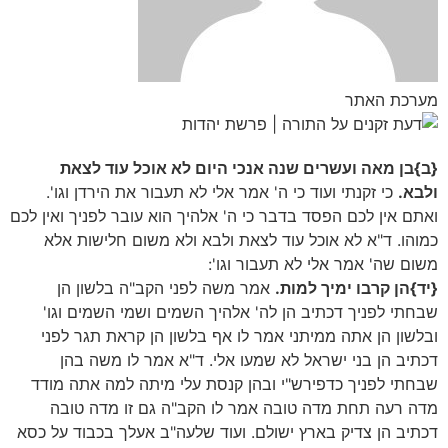
מערכת האתר
{ב}בן מאה ועשרים שנה אנכי היום לא אוכל עוד לצאת
ולבא.
כי זקנתי ועוד כי ה' אמר אלי לא תעבור את הירדן וגו'.
ואתם אין לכם הפסד בדבר כי ה' אלהיך הוא עובר לפניך ואין לכם
כמוהו. ד"א לא אוכל עוד לצאת ולבא ולא משום חלישות אלא
משום שה' אמר אלי לא תעבור וגו':
{יד}הן קרבו ימיך למות.
אמר משה לפני הקב"ה בלשון הן
שבחתי לפניך דכתיב הן לה' אלהיך השמים ושמי השמים וגו'
ובלשון הן אתה ממיתני אמר לו אף בלשון הן קראת תגר לפני
דכתיב הן בני ישראל לא שמעו אלי. ד"א אמר לו משה בהן
שבחתי לפניך כדפירש"י ובהן קנסת עלי מיתה למה אתה מודד
מדה רעה תחת מדה טובה אמר לו הקב"ה גם זו מדה טובה
דכתיב הן צדיק בארץ ישולם. ועוד שלעה"ב אעלך בכבוד על כסא