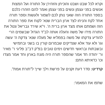
וקרא לכל שבט ושבט והוכיחן והזהירן על התורה ועל המצות
אנשים בפני עצמן ונשים בפני עצמן ואמר להם הזהרו כלכם
בספר התורה הזה שאני נותן לכם לשמור ולעשות וספר תורה
אחד לקח והניחו לצד ארון הברית שנא' לקוח את ספר התורה
הזה ושמתם אותו מצד ארון ברית ה'. וי"א שירד גבריאל ונטל את
התורה מידו של משה והעלה אותה לב"ד הגדול שבשמים הרי
להודיע צדקתו של משה בפמליא של מעלה שנא' צדקת ה' עשה
וגו' ולא עוד אלא שצדיקים שבמרום קורין בו בשני ובחמישי
ובשבתות ובראשי חדשים וימים טובים בפ"ק דב"ב פליגי ר' מאיר
ור' יהודה חד אמר שהספר תורה היה מונח בארון וחד אמר מצדו
וכו' כדאיתא התם:
קרדיט:
סדר דעת זקנים על פרשת וילך שייך ל"תורת אמת".
שתפו את המאמר: