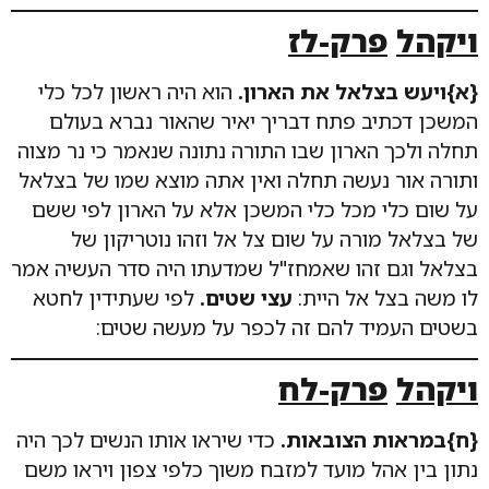
ויקהל
פרק-לז
{א}ויעש בצלאל את הארון.
הוא היה ראשון לכל כלי
המשכן דכתיב פתח דבריך יאיר שהאור נברא בעולם
תחלה ולכך הארון שבו התורה נתונה שנאמר כי נר מצוה
ותורה אור נעשה תחלה ואין אתה מוצא שמו של בצלאל
על שום כלי מכל כלי המשכן אלא על הארון לפי ששם
של בצלאל מורה על שום צל אל וזהו נוטריקון של
בצלאל וגם זהו שאמחז"ל שמדעתו היה סדר העשיה אמר
לו משה בצל אל היית:
עצי שטים.
לפי שעתידין לחטא
בשטים העמיד להם זה לכפר על מעשה שטים:
ויקהל
פרק-לח
{ח}במראות הצובאות.
כדי שיראו אותו הנשים לכך היה
נתון בין אהל מועד למזבח משוך כלפי צפון ויראו משם