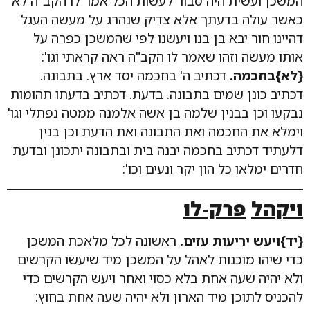
המשכן ועשית היה סבור לעשות הכל אמר לו הקב"ה לא
כאשר עולה בדעתך אלא צדיק שנהרג על מעשה העגל
דהיינו חור יבא בן בנו ויעשנו לפי שהמשכן כפרה על
אותו מעשה וזהו שאמר לו הקב"ה ראה קראתי וגו':
{לא}
בחכמה.
דכתיב ה' בחכמה יסד ארץ. בתבונה.
דכתיב כונן שמים בתבונה. בדעת. דכתיב בדעתו תהומות
נבקעו וכן בבנין שלמה בן אשה אלמנה ממטה נפתלי וגו'
וימלא את החכמה ואת התבונה ואת הדעת וכן בנין
דלעתיד דכתיב בחכמה יבנה בית ובתבונה יתכונן ובדעת
חדרים ימלאו כל הון יקר ונעים וכו':
ויקהל
פרק-לו
{יד}ויעש יריעות עזים.
ראשונה לכל מלאכת המשכן
כדי שיהו מוכנות לאהל על המשכן מיד שיעשו הקרשים
ולא יהיה שעה אחת בלא כסוי ואחר ויעש הקרשים כדי
להכניס לתוכן מיד הארון ולא יהיה שעה אחת בחוץ: