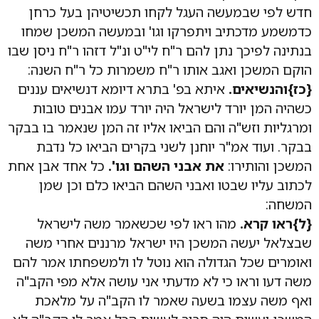
חדש לפי שבמעשה העגל לקחו תכשיטיהן בעל כרחן
כדמשמע מדכתיב ויתפרקו וגו' ובמעשה המשכן שמחו
בנתינה לפיכך נתן להם ר"ח לי"ט ונ"ל דזהו ר"ח ניסן שבו
הוקם המשכן ואגב אותו ר"ח משמרות כל ר"ח השנה:
{כז}
והנשיאים.
איתא בפ' בתרא דיומא דנשיאים עננים
כשהיה המן יורד לישראל היה יורד עמו אבנים טובות
ומרגליות וזש"ה והם הביאו אליו זה המן שנאמר בו בבקר
בבקר. ועוד אמ"ר יוחנן לשני בקרים הביאו כל נדבת
המשכן והותירו:
את אבני השהם וגו'.
כל אחד אבן אחת
לכתוב עליו שבטו ואבני השהם הביאו כלם וכן שמן
המשחה:
{ל}
ראו קרא.
מהו ראו לפי שכשאמר משה לישראל
שבצלאל יעשה המשכן היו ישראל מרננים אחרי משה
ואומרים שכל הגדולה הוא נוטל לו ולמשפחתו אמר להם
משה דעו וראו כי לא מדעתי אני עושה אלא מפי הקב"ה
ואף משה עצמו בשעה שאמר לו הקב"ה על מלאכת