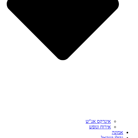
אינדקס אנ"ש
אירוח ונופש
אמונה
גדולי ישראל