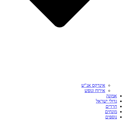
אינדקס אנ"ש
אירוח ונופש
אמונה
גדולי ישראל
חרדים
מונחים
נוספים