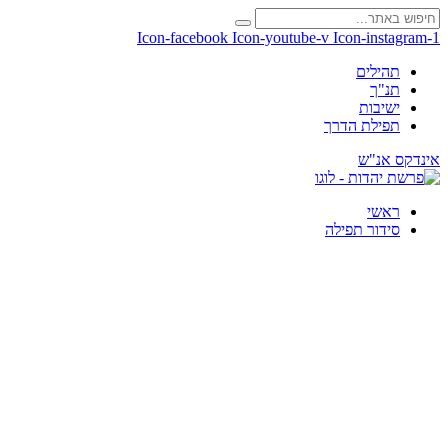
Icon-facebook
Icon-youtube-v
Icon-instagram-1
תהילים
תנ"ך
ישיבות
תפילת הדרך
אינדקס אנ"ש
ראשי
סידור תפילה