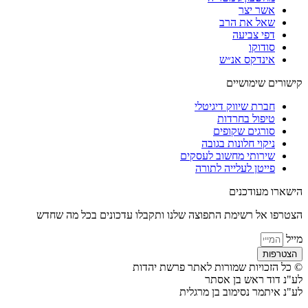
אשר יצר
שאל את הרב
דפי צביעה
סודוקו
אינדקס אנ״ש
קישורים שימושיים
חברת שיווק דיגיטלי
טיפול בחרדות
סורגים שקופים
ניקוי חלונות בגובה
שירותי מחשוב לעסקים
פייטן לעלייה לתורה
הישארו מעודכנים
הצטרפו אל רשימת התפוצה שלנו ותקבלו עדכונים בכל מה שחדש
מייל
הצטרפות
© כל הזכויות שמורות לאתר פרשת יהדות
לע"נ דוד ראש בן אסתר
לע"נ איתמר נסימוב בן מרגלית