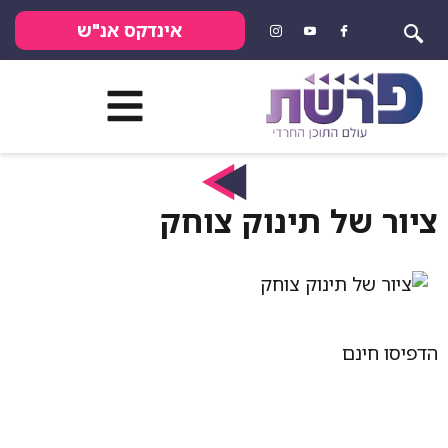
אינדקס אנ"ש
של תינוק צוחק
נם