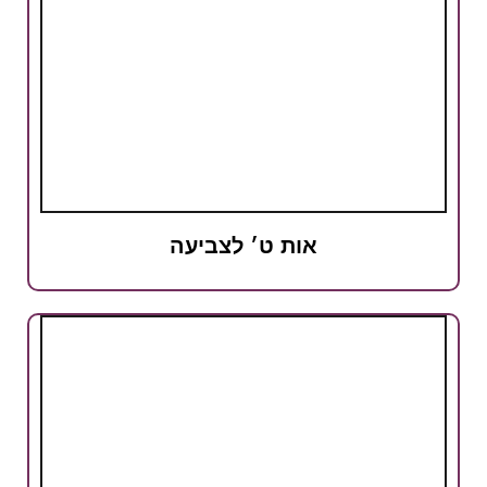
אות ט׳ לצביעה