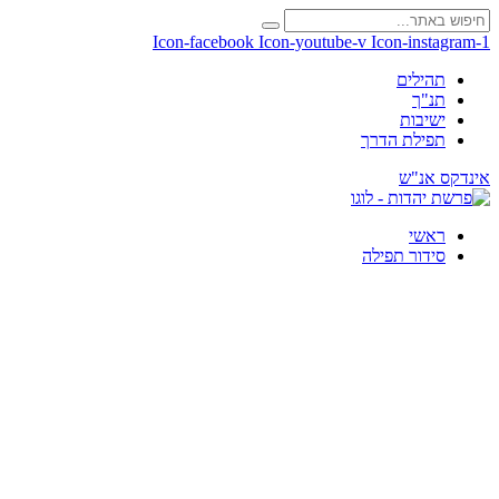
Icon-facebook
Icon-youtube-v
Icon-instagram-1
תהילים
תנ"ך
ישיבות
תפילת הדרך
אינדקס אנ"ש
ראשי
סידור תפילה