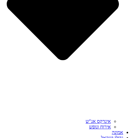
אינדקס אנ"ש
אירוח ונופש
אמונה
גדולי ישראל