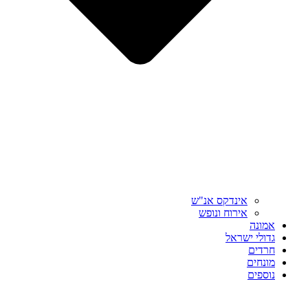
אינדקס אנ"ש
אירוח ונופש
אמונה
גדולי ישראל
חרדים
מונחים
נוספים