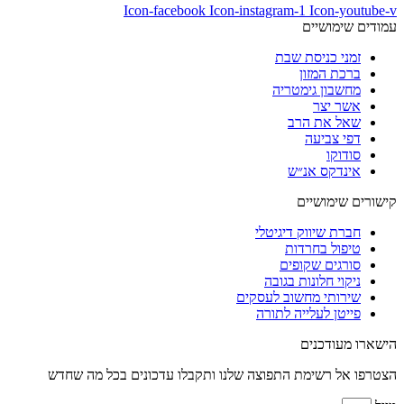
Icon-facebook
Icon-instagram-1
Icon-youtube-v
עמודים שימושיים
זמני כניסת שבת
ברכת המזון
מחשבון גימטריה
אשר יצר
שאל את הרב
דפי צביעה
סודוקו
אינדקס אנ״ש
קישורים שימושיים
חברת שיווק דיגיטלי
טיפול בחרדות
סורגים שקופים
ניקוי חלונות בגובה
שירותי מחשוב לעסקים
פייטן לעלייה לתורה
הישארו מעודכנים
הצטרפו אל רשימת התפוצה שלנו ותקבלו עדכונים בכל מה שחדש