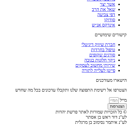
אשר יצר
שאל את הרב
דפי צביעה
סודוקו
אינדקס אנ״ש
קישורים שימושיים
חברת שיווק דיגיטלי
טיפול בחרדות
סורגים שקופים
ניקוי חלונות בגובה
שירותי מחשוב לעסקים
פייטן לעלייה לתורה
הישארו מעודכנים
הצטרפו אל רשימת התפוצה שלנו ותקבלו עדכונים בכל מה שחדש
מייל
הצטרפות
© כל הזכויות שמורות לאתר פרשת יהדות
לע"נ דוד ראש בן אסתר
לע"נ איתמר נסימוב בן מרגלית