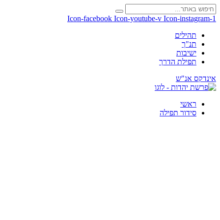
Icon-facebook
Icon-youtube-v
Icon-instagram-1
תהילים
תנ"ך
ישיבות
תפילת הדרך
אינדקס אנ"ש
ראשי
סידור תפילה