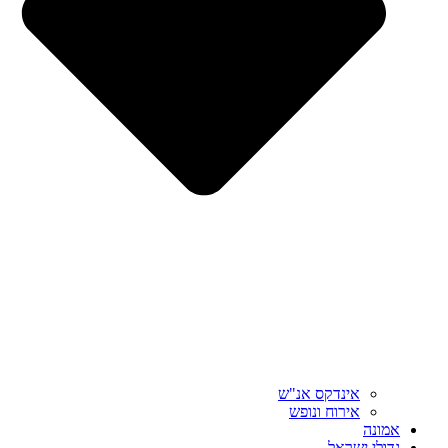
אינדקס אנ"ש
אירוח ונופש
אמונה
גדולי ישראל