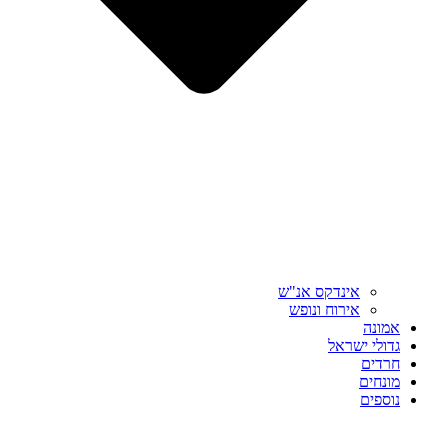
אינדקס אנ"ש
אירוח ונופש
אמונה
גדולי ישראל
חרדים
מונחים
נוספים