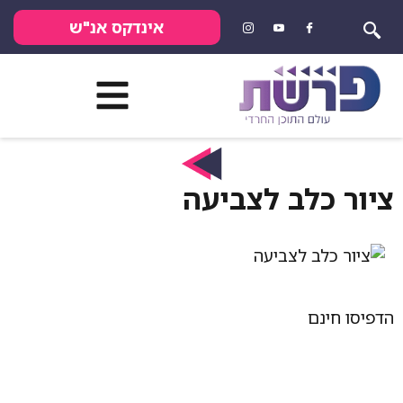
אינדקס אנ"ש
כלב לצביעה
נם