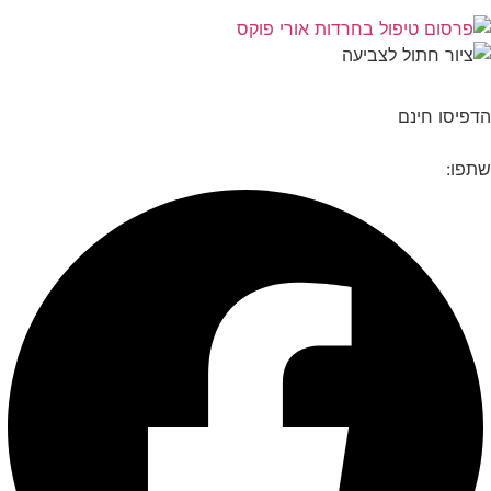
פיסו חינם
פו: