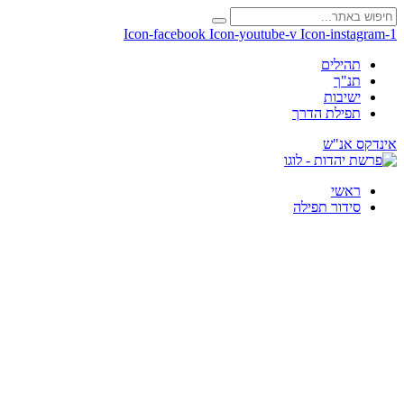
Icon-facebook
Icon-youtube-v
Icon-instagram-1
תהילים
תנ"ך
ישיבות
תפילת הדרך
אינדקס אנ"ש
ראשי
סידור תפילה