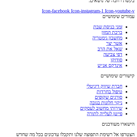
בקשת רחבה של נושאים.
Icon-facebook
Icon-instagram-1
Icon-youtube-v
עמודים שימושיים
זמני כניסת שבת
ברכת המזון
מחשבון גימטריה
אשר יצר
שאל את הרב
דפי צביעה
סודוקו
אינדקס אנ״ש
קישורים שימושיים
חברת שיווק דיגיטלי
טיפול בחרדות
סורגים שקופים
ניקוי חלונות בגובה
שירותי מחשוב לעסקים
פייטן לעלייה לתורה
הישארו מעודכנים
הצטרפו אל רשימת התפוצה שלנו ותקבלו עדכונים בכל מה שחדש