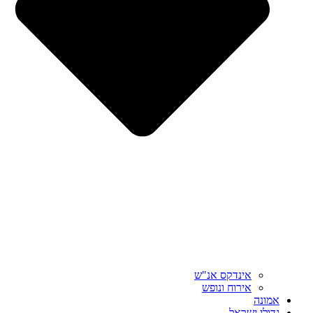
אינדקס אנ"ש
אירוח ונופש
אמונה
גדולי ישראל