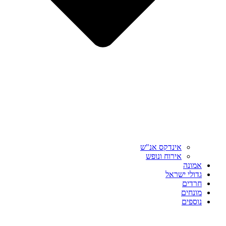
אינדקס אנ"ש
אירוח ונופש
אמונה
גדולי ישראל
חרדים
מונחים
נוספים