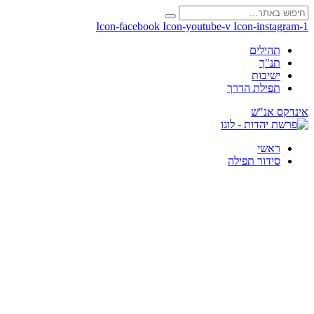
Icon-facebook
Icon-youtube-v
Icon-instagram-1
תהילים
תנ"ך
ישיבות
תפילת הדרך
אינדקס אנ"ש
ראשי
סידור תפילה