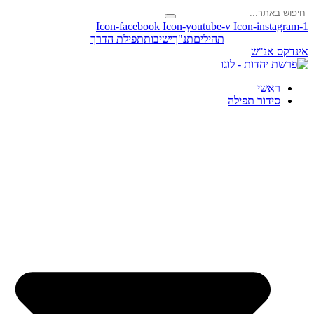
Icon-facebook
Icon-youtube-v
Icon-instagram-1
תהילים
תנ"ך
ישיבות
תפילת הדרך
אינדקס אנ"ש
ראשי
סידור תפילה