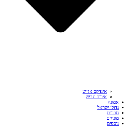
אינדקס אנ"ש
אירוח ונופש
אמונה
גדולי ישראל
חרדים
מונחים
נוספים