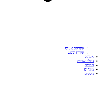
אינדקס אנ"ש
אירוח ונופש
אמונה
גדולי ישראל
חרדים
מונחים
נוספים