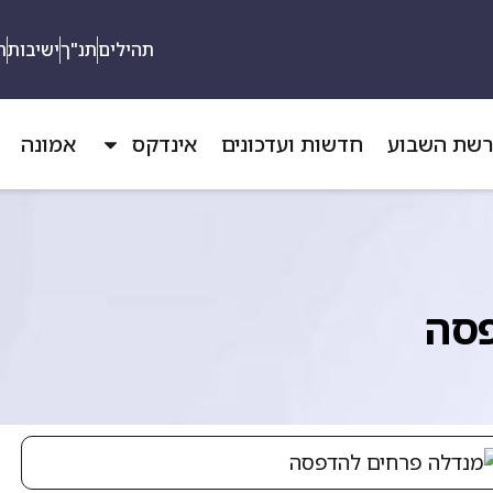
תהילים
תנ"ך
ישיבות
ת
שת השבוע
חדשות ועדכונים
אינדקס
אמונה
פסה