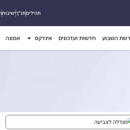
תהילים
תנ"ך
ישיבות
ת
שת השבוע
חדשות ועדכונים
אינדקס
אמונה