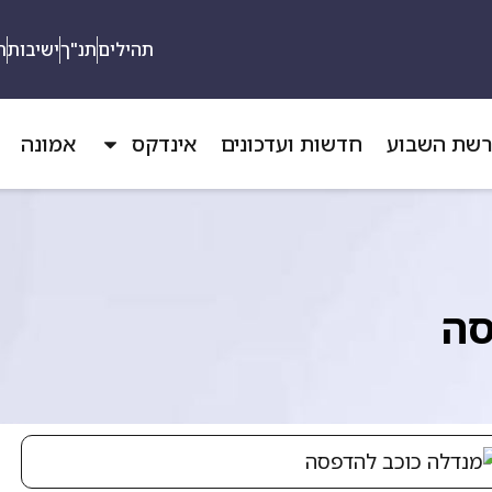
תהילים
תנ"ך
ישיבות
ת
שת השבוע
חדשות ועדכונים
אינדקס
אמונה
סה