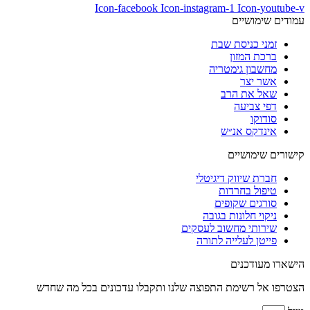
Icon-facebook
Icon-instagram-1
Icon-youtube-v
עמודים שימושיים
זמני כניסת שבת
ברכת המזון
מחשבון גימטריה
אשר יצר
שאל את הרב
דפי צביעה
סודוקו
אינדקס אנ״ש
קישורים שימושיים
חברת שיווק דיגיטלי
טיפול בחרדות
סורגים שקופים
ניקוי חלונות בגובה
שירותי מחשוב לעסקים
פייטן לעלייה לתורה
הישארו מעודכנים
הצטרפו אל רשימת התפוצה שלנו ותקבלו עדכונים בכל מה שחדש