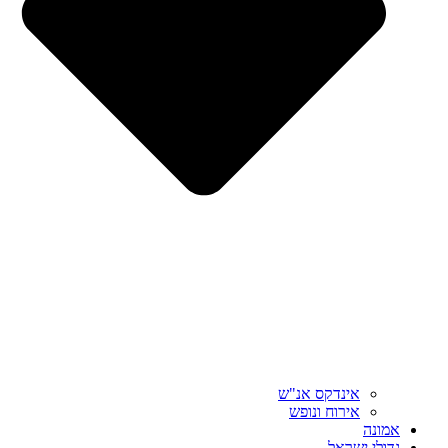
אינדקס אנ"ש
אירוח ונופש
אמונה
גדולי ישראל