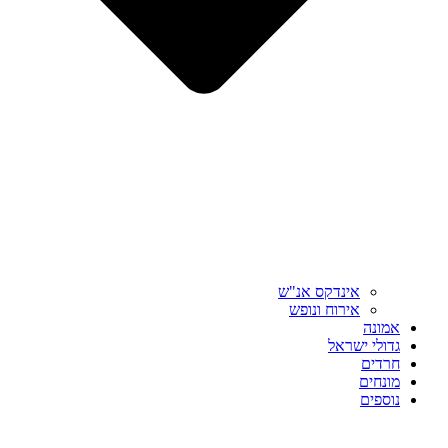
אינדקס אנ"ש
אירוח ונופש
אמונה
גדולי ישראל
חרדים
מונחים
נוספים