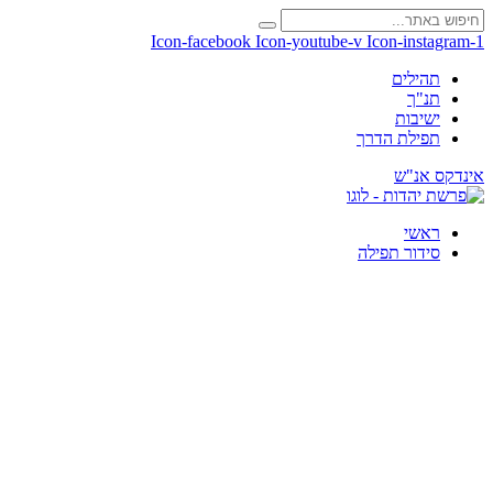
Icon-facebook
Icon-youtube-v
Icon-instagram-1
תהילים
תנ"ך
ישיבות
תפילת הדרך
אינדקס אנ"ש
ראשי
סידור תפילה