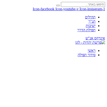
Icon-facebook
Icon-youtube-v
Icon-instagram-1
תהילים
תנ"ך
ישיבות
תפילת הדרך
אינדקס אנ"ש
ראשי
סידור תפילה