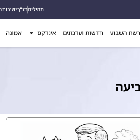
תהילים
תנ"ך
ישיבות
ת
שת השבוע
חדשות ועדכונים
אינדקס
אמונה
ביעה