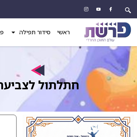
ראשי
סידור תפילה
פר
חתלתול לצביעה