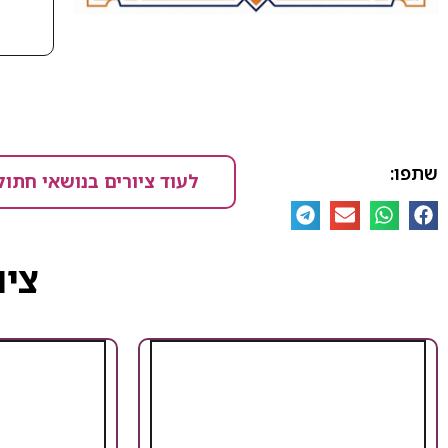
שתפו:
לעוד ציורים בנושאי חתול
ציו