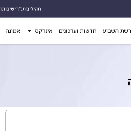
תהילים
תנ"ך
ישיבות
ת
שת השבוע
חדשות ועדכונים
אינדקס
אמונה