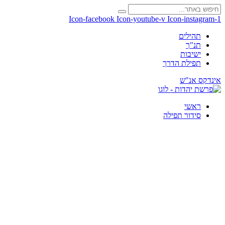
Icon-facebook
Icon-youtube-v
Icon-instagram-1
תהילים
תנ"ך
ישיבות
תפילת הדרך
אינדקס אנ"ש
ראשי
סידור תפילה