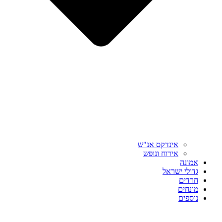
אינדקס אנ"ש
אירוח ונופש
אמונה
גדולי ישראל
חרדים
מונחים
נוספים