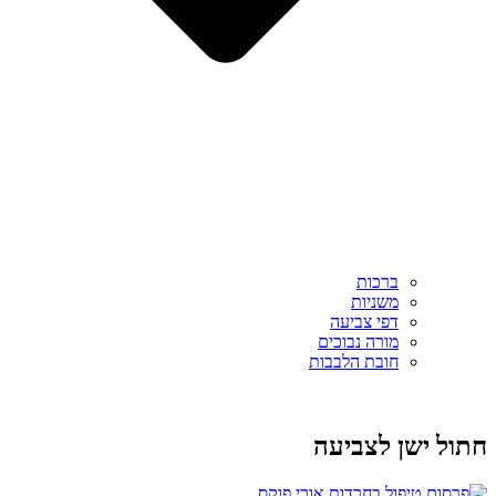
ברכות
משניות
דפי צביעה
מורה נבוכים
חובת הלבבות
חתול ישן לצביעה