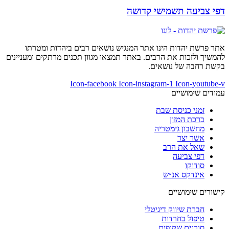
דפי צביעה תשמישי קדושה
אתר פרשת יהדות הינו אתר המנגיש נושאים רבים ביהדות ומטרתו
להמשיך ולזכות את הרבים. באתר תמצאו מגוון תכנים מרתקים ומעניינים
בקשת רחבה של נושאים.
Icon-facebook
Icon-instagram-1
Icon-youtube-v
עמודים שימושיים
זמני כניסת שבת
ברכת המזון
מחשבון גימטריה
אשר יצר
שאל את הרב
דפי צביעה
סודוקו
אינדקס אנ״ש
קישורים שימושיים
חברת שיווק דיגיטלי
טיפול בחרדות
סורגים שקופים