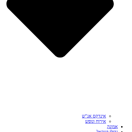
אינדקס אנ"ש
אירוח ונופש
אמונה
גדולי ישראל