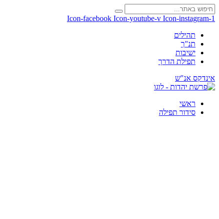
Icon-facebook
Icon-youtube-v
Icon-instagram-1
תהילים
תנ"ך
ישיבות
תפילת הדרך
אינדקס אנ"ש
ראשי
סידור תפילה