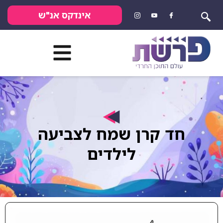
אינדקס אנ"ש
חד קרן שמח לצביעה
לילדים