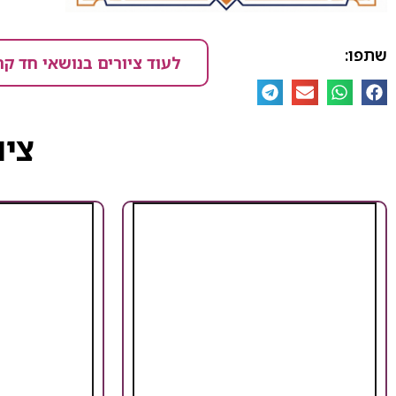
שתפו:
לעוד ציורים בנושאי חד קר
ציו