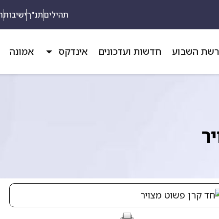
תהילים
תנ"ך
ישיבות
ת
שת השבוע
חדשות ועדכונים
אינדקס
אמונה
ר