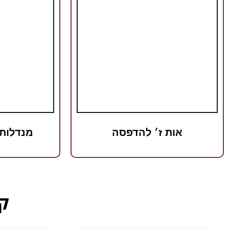
אות ז׳ להדפסה
מנדלות
קט