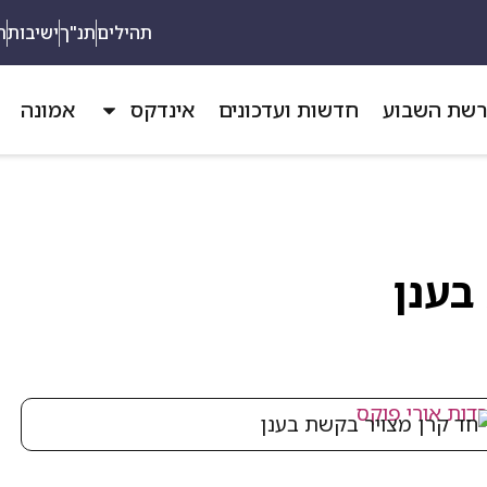
תהילים
תנ"ך
ישיבות
ת
שת השבוע
חדשות ועדכונים
אינדקס
אמונה
בענן