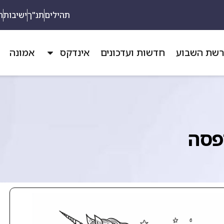
תהילים
תנ"ך
ישיבות
ת
שת השבוע
חדשות ועדכונים
אינדקס
אמונה
פסה