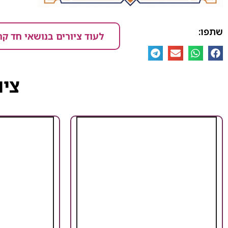
שתפו:
לעוד ציורים בנושאי חד קר
ציו