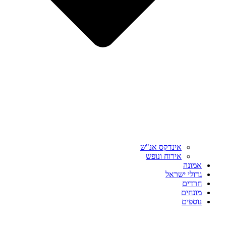
אינדקס אנ"ש
אירוח ונופש
אמונה
גדולי ישראל
חרדים
מונחים
נוספים