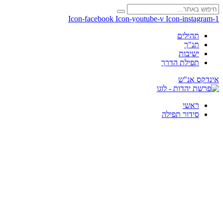
Icon-facebook
Icon-youtube-v
Icon-instagram-1
תהילים
תנ"ך
ישיבות
תפילת הדרך
אינדקס אנ"ש
ראשי
סידור תפילה