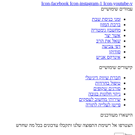
Icon-facebook
Icon-instagram-1
Icon-youtube-v
עמודים שימושיים
זמני כניסת שבת
ברכת המזון
מחשבון גימטריה
אשר יצר
שאל את הרב
דפי צביעה
סודוקו
אינדקס אנ״ש
קישורים שימושיים
חברת שיווק דיגיטלי
טיפול בחרדות
סורגים שקופים
ניקוי חלונות בגובה
שירותי מחשוב לעסקים
פייטן לעלייה לתורה
הישארו מעודכנים
הצטרפו אל רשימת התפוצה שלנו ותקבלו עדכונים בכל מה שחדש