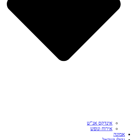
אינדקס אנ"ש
אירוח ונופש
אמונה
גדולי ישראל