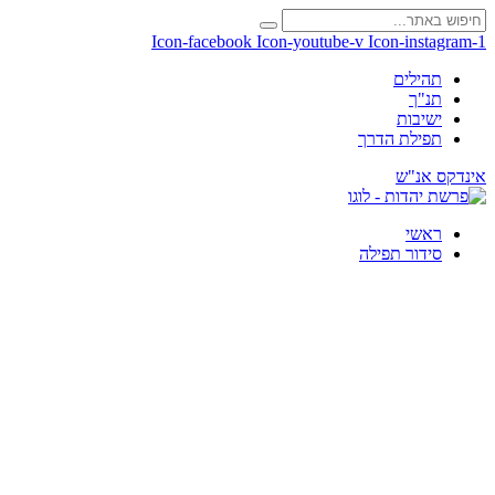
Icon-facebook
Icon-youtube-v
Icon-instagram-1
תהילים
תנ"ך
ישיבות
תפילת הדרך
אינדקס אנ"ש
ראשי
סידור תפילה