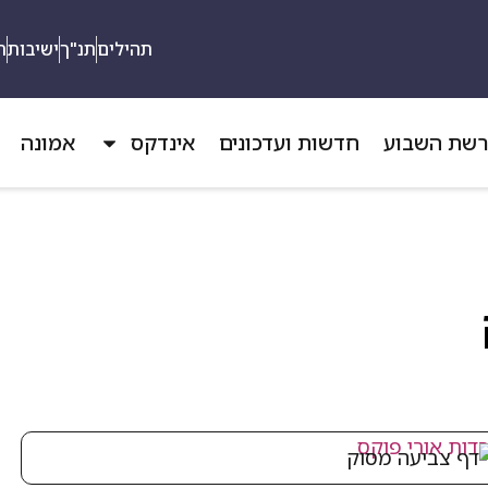
תהילים
תנ"ך
ישיבות
ת
שת השבוע
חדשות ועדכונים
אינדקס
אמונה