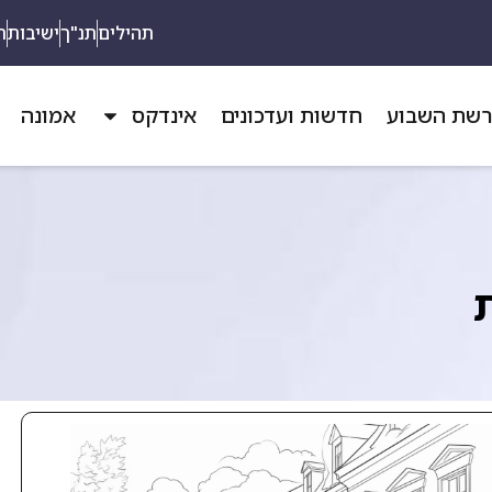
תהילים
תנ"ך
ישיבות
ת
שת השבוע
חדשות ועדכונים
אינדקס
אמונה