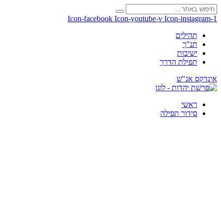
Icon-facebook
Icon-youtube-v
Icon-instagram-1
תהילים
תנ"ך
ישיבות
תפילת הדרך
אינדקס אנ"ש
ראשי
סידור תפילה